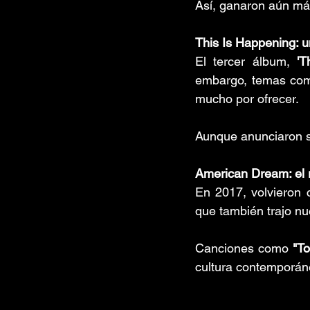
Así, ganaron aún más
This Is Happening: 
El tercer álbum, 
'T
embargo, temas co
mucho por ofrecer. 
Aunque anunciaron su
American Dream: el r
En 2017, volvieron 
que también trajo nu
Canciones como 
"To
cultura contemporánea