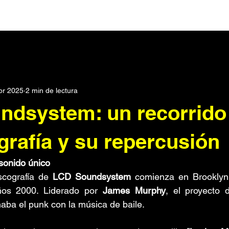
Darks
Post Punk
Pop
Synth Pop
Noticias
br 2025
2 min de lectura
rónica
Podcast
Dream pop
Metal Industrial
Seri
dsystem: un recorrido
scos
Electroclash
Punk
Historias
Metal
Roc
grafía y su repercusión
sonido único
SXPress Magazine
Todo
Conciertos
scografía de 
LCD Soundsystem 
comienza en Brooklyn,
ños 2000. Liderado por 
James Murphy
, el proyecto 
aba el punk con la música de baile. 