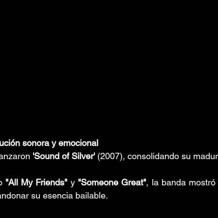
lución sonora y emocional
anzaron 
'Sound of Silver'
 (2007), consolidando su madure
o 
"All My Friends"
 y 
"Someone Great"
, la banda mostró
andonar su esencia bailable. 