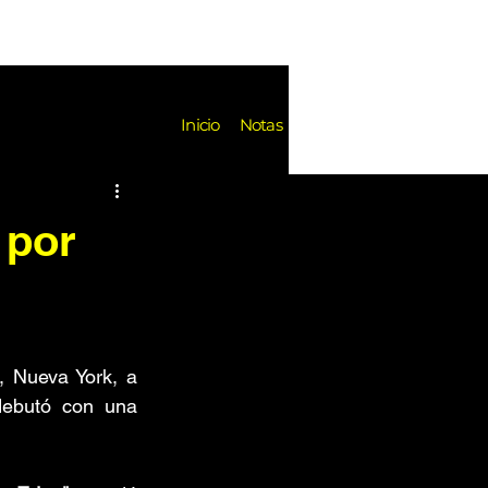
Notas
Inicio
Notas
es
Festivales
Reseñas
 por
k de Fondo
Noticias
 Nueva York, a 
debutó con una 