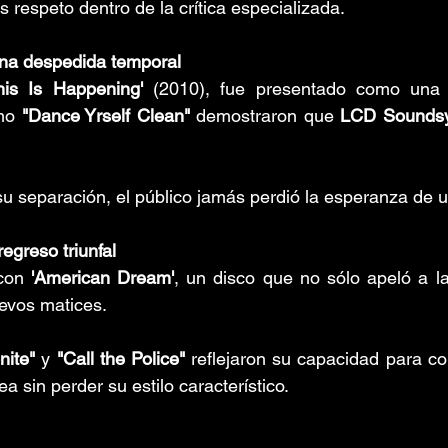
 respeto dentro de la crítica especializada.
una despedida temporal
his Is Happening'
 (2010), fue presentado como una 
mo 
"Dance Yrself Clean" 
demostraron que 
LCD Sounds
 separación, el público jamás perdió la esperanza de u
egreso triunfal
con 
'American Dream'
, un disco que no sólo apeló a la 
evos matices. 
nite"
 y 
"Call the Police"
 reflejaron su capacidad para co
 sin perder su estilo característico.