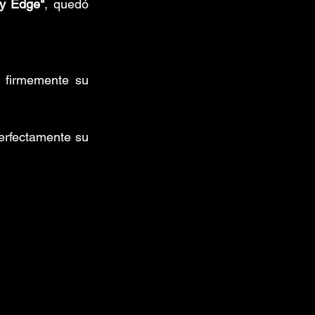
y Edge"
, quedó 
 firmemente su 
erfectamente su 