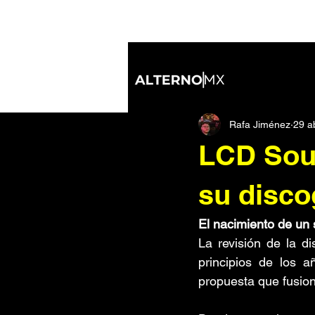
All Posts
Industrial
Nu Metal
Rafa Jiménez
29 a
Inteligencia Artificial
IDM/Elect
LCD Soun
Soundtracks
Noticias
Di
su disco
El nacimiento de un 
Tecnología
De ida y vuelta
La revisión de la di
principios de los a
propuesta que fusion