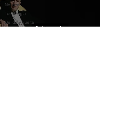
Noticias
Tecnología
De ida y vuelta
De ida y vuelta
SXPress
Magazine
De ida y vuelta con
Todo
David Lynch
Conciertos
Witch house
Music News
Grunge
Post Punk
Aviso de Privacidad
Rock
Logos
Bandas
Opinión del editor
Contest
Indie
Shoegaze
Alterno Magazine
- Post Punk - Nu Metal - Industrial - Dark Wave - memes darks -
Entrevistas
noticias notas - videos - películas y un poco de cultura pop