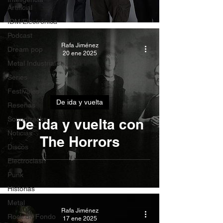
Artificial
IDM/Electrónica
Podcast
Rafa Jiménez
Dream pop
20 ene 2025
Metal Industrial
Series
Festivales
De ida y vuelta
Reseñas
Soundtracks
De ida y vuelta con
Noticias
The Horrors
Discos
Electroclash
Punk
Historias
Metal
Rafa Jiménez
Rock de Fondo
17 ene 2025