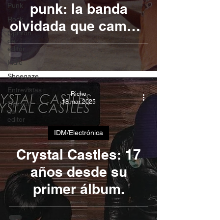
punk: la banda
Punk
Rock
olvidada que cambió
Opinión
la historia
del
editor
Indie
Shoegaze
Entrevistas
Richo
18 mar 2025
Opinión
del
editor
IDM/Electrónica
Crystal Castles: 17
años desde su
primer álbum.