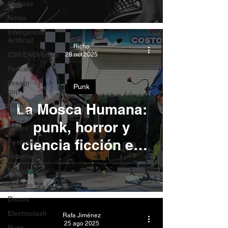
Noticias
CDMX
Notas
Inteligencia
Artificial
Richo
IDM/Electrónica
28 oct 2025
Podcast
Dream
Punk
pop
La Mosca Humana:
Metal
Industrial
punk, horror y
Series
ciencia ficción en
Festivales
Reseñas
“Radio Polilla”
Soundtracks
Noticias
Discos
Electroclash
Rafa Jiménez
25 ago 2025
Punk