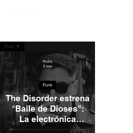
Blog
Punk
All
Richo
Posts
2 mar
Industrial
Nu
Metal
Punk
Darks
The Disorder estrena
Post
Punk
"Baile de Dioses":
Pop
La electrónica
Synth
Pop
oscura toma la