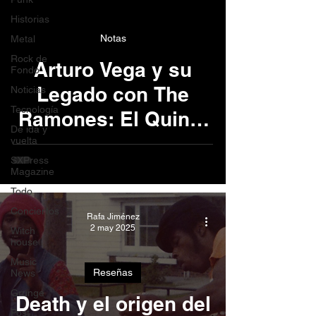
Historias
Notas
Metal
Rock de
Arturo Vega y su
Fondo
Legado con The
Noticias
Tecnología
Ramones: El Quinto
De ida y
Ramone
vuelta
SXPress
Magazine
Todo
Conciertos
Rafa Jiménez
2 may 2025
Witch
house
Music
Reseñas
News
Grunge
Death y el origen del
Post