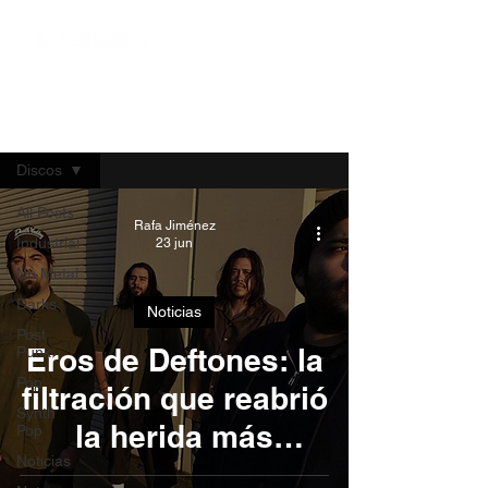
Blog
Discos
All Posts
Rafa Jiménez
Industrial
23 jun
Nu Metal
Darks
Noticias
Post
Eros de Deftones: la
Punk
Pop
filtración que reabrió
Synth
la herida más
Pop
Noticias
profunda de la