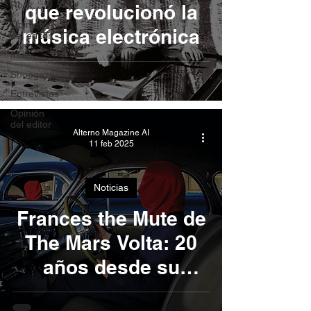
Rock
que revolucionó la
Opinión
música electrónica
del editor
Indie
Shoegaze
Entrevistas
Opinión
del editor
Alterno Magazine AI
11 feb 2025
Noticias
Frances the Mute de
The Mars Volta: 20
años desde su
lanzamiento