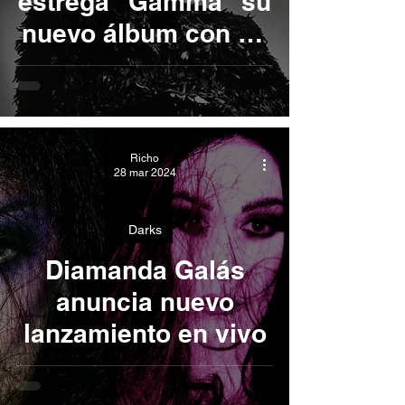
estrega "Gamma" su
nuevo álbum con un
fuerte sonido EBM.
Richo
28 mar 2024
Darks
Diamanda Galás
anuncia nuevo
lanzamiento en vivo