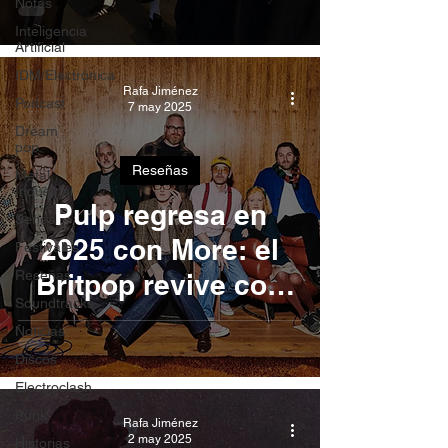
Notas
banda
Inteligencia
Artificial
IDM/Electrónica
Rafa Jiménez
Podcast
7 may 2025
Dream
pop
Reseñas
Metal
Industrial
Pulp regresa en
Series
2025 con More: el
Festivales
Reseñas
Britpop revive con
Soundtracks
fuerza y nostalgia
Noticias
Discos
Electroclash
Punk
Rafa Jiménez
2 may 2025
Historias