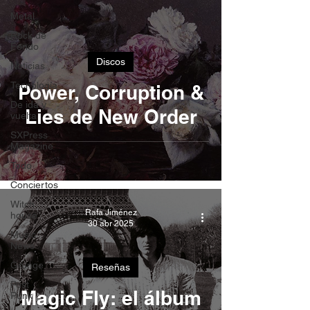
Metal
Rock de
Fondo
Discos
Noticias
Tecnología
Power, Corruption &
De ida y
Lies de New Order
vuelta
SXPress
Magazine
Todo
Conciertos
Witch
Rafa Jiménez
house
30 abr 2025
Music
News
Grunge
Reseñas
Post
Magic Fly: el álbum
Punk