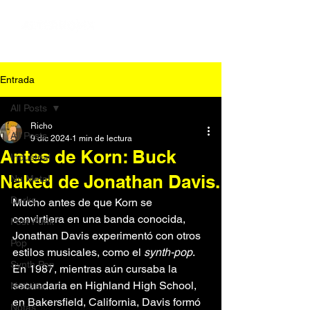
Entrada
All Posts
Richo
All Posts
9 dic 2024
1 min de lectura
Antes de Korn: Buck
Industrial
Naked de Jonathan Davis.
Nu Metal
Darks
Mucho antes de que Korn se 
convirtiera en una banda conocida, 
Post Punk
Jonathan Davis experimentó con otros 
Pop
estilos musicales, como el 
synth-pop
. 
Synth Pop
En 1987, mientras aún cursaba la 
secundaria en Highland High School, 
Noticias
en Bakersfield, California, Davis formó 
Notas