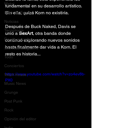
Metal
fundamental en su desarrollo artístico. 
Sin ella, quizá Korn no existiría.
Rock de Fondo
Noticias
Después de Buck Naked, Davis se 
Tecnología
unió a 
SexArt
, otra banda donde 
De ida y vuelta
continuó explorando nuevos sonidos 
hasta finalmente dar vida a Korn. El 
SXPress Magazine
resto es historia...
Todo
Conciertos
https://www.youtube.com/watch?v=zo4ev8b-
Witch house
PX0
Music News
Grunge
Post Punk
Rock
Opinión del editor
Indie