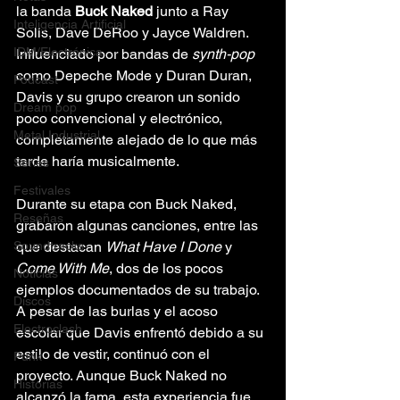
la banda 
Buck Naked
 junto a Ray 
Inteligencia Artificial
Solis, Dave DeRoo y Jayce Waldren. 
IDM/Electrónica
Influenciado por bandas de 
synth-pop
como Depeche Mode y Duran Duran, 
Podcast
Davis y su grupo crearon un sonido 
Dream pop
poco convencional y electrónico, 
Metal Industrial
completamente alejado de lo que más 
tarde haría musicalmente.
Series
Festivales
Durante su etapa con Buck Naked, 
Reseñas
grabaron algunas canciones, entre las 
Soundtracks
que destacan 
What Have I Done
 y 
Come With Me
, dos de los pocos 
Noticias
ejemplos documentados de su trabajo. 
Discos
A pesar de las burlas y el acoso 
Electroclash
escolar que Davis enfrentó debido a su 
estilo de vestir, continuó con el 
Punk
proyecto. Aunque Buck Naked no 
Historias
alcanzó la fama, esta experiencia fue 