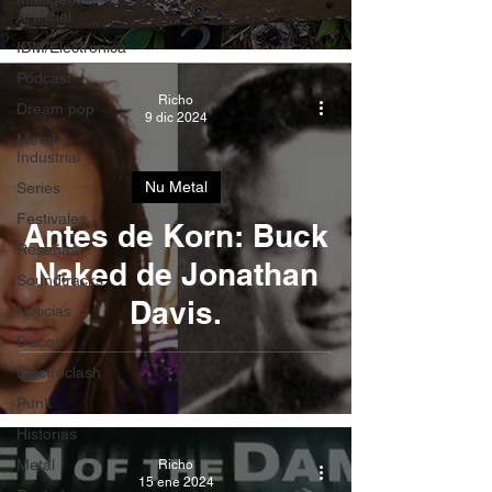
Artificial
IDM/Electrónica
Podcast
Richo
Dream pop
9 dic 2024
Metal
Industrial
Nu Metal
Series
Festivales
Antes de Korn: Buck
Reseñas
Naked de Jonathan
Soundtracks
Davis.
Noticias
Discos
Electroclash
Punk
Historias
Metal
Richo
15 ene 2024