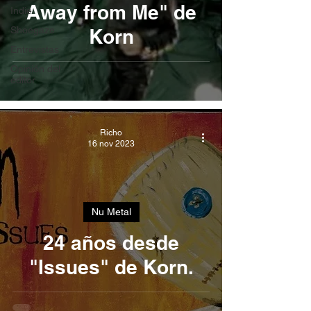
Away from Me" de
Indie
Shoegaze
Korn
Entrevistas
Opinión del
editor
Richo
16 nov 2023
Nu Metal
24 años desde
"Issues" de Korn.