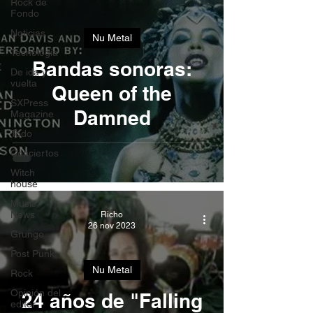
Rock de
Fondo
Noticias
Nu Metal
Tecnología
Bandas sonoras:
De ida y
vuelta
Queen of the
SXPress
Damned
Magazine
Todo
Conciertos
Witch
house
Music
News
Richo
26 nov 2023
Grunge
Post Punk
Nu Metal
Rock
Opinión del
24 años de "Falling
editor