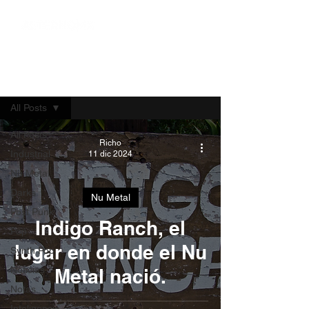
Blog
All Posts
All Posts
Richo
Industrial
11 dic 2024
Nu Metal
Darks
Nu Metal
Post Punk
Indigo Ranch, el
Pop
lugar en donde el Nu
Synth Pop
Noticias
Metal nació.
Notas
Inteligencia