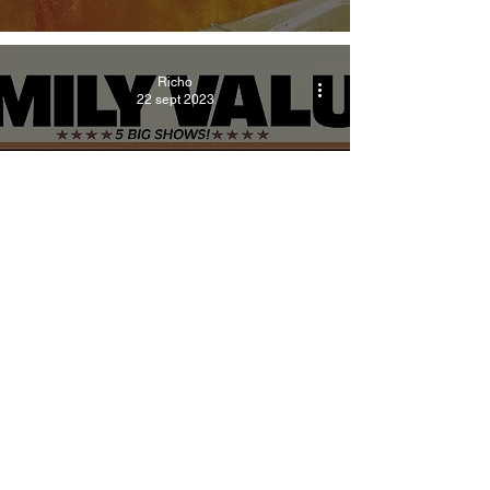
Richo
22 sept 2023
Nu Metal
25 años del Family
Values Tour
Ares O
10 may 2023