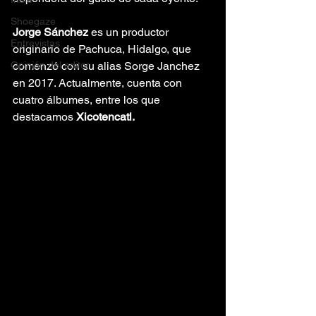
Shoegaze
Jorge Sánchez 
es un productor 
Entrevistas
originario de Pachuca, Hidalgo, que 
Opinión del editor
comenzó con su alias Sorge Janchez 
en 2017. Actualmente, cuenta con 
cuatro álbumes, entre los que 
destacamos 
Xicotencatl.