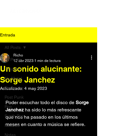
Entrada
All Posts
Richo
All Posts
12 abr 2023
1 min de lectura
Un sonido alucinante:
Industrial
Sorge Janchez
Nu Metal
Darks
Actualizado:
4 may 2023
Post Punk
Poder escuchar todo el disco de 
Sorge 
Pop
Janchez
 ha sido lo más refrescante 
Synth Pop
que nos ha pasado en los últimos 
meses en cuanto a música se refiere.
Noticias
Notas