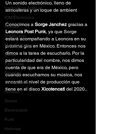
Un sonido electrónico, lleno de 
Inteligencia Artificial
atmosferas y un toque de ambient
IDM/Electrónica
Conocimos a 
Sorge Janchez 
gracias a 
Podcast
Leonora Post Punk
, ya que Sorge 
Dream pop
estará acompañando a Leonora en su 
Metal Industrial
próxima gira en México. Entonces nos 
dimos a la tarea de escucharlo. Por la 
Series
particularidad del nombre, nos dimos 
Festivales
cuenta de que era de México, pero 
Reseñas
cuando escuchamos su música, nos 
encantó el nivel de producción que 
Soundtracks
tiene en el disco 
Xicotencatl
 del 2020..
Noticias
Discos
Electroclash
Punk
Historias