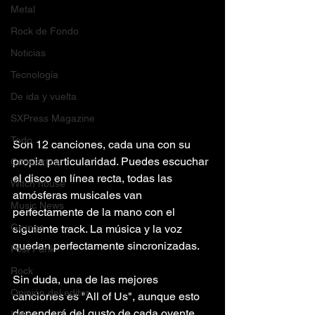
Metal
Rock de Fondo
Noticias
Tecnología
De ida y vuelta
SXPress Magazine
Todo
Son 12 canciones, cada una con su 
propia particularidad. Puedes escuchar 
Conciertos
el disco en línea recta, todas las 
Witch house
atmósferas musicales van 
Music News
perfectamente de la mano con el 
Grunge
siguiente track. La música y la voz 
quedan perfectamente sincronizadas.
Post Punk
Rock
Sin duda, una de las mejores 
Opinión del editor
canciones es "All of Us", aunque esto 
dependerá del gusto de cada oyente.
Indie