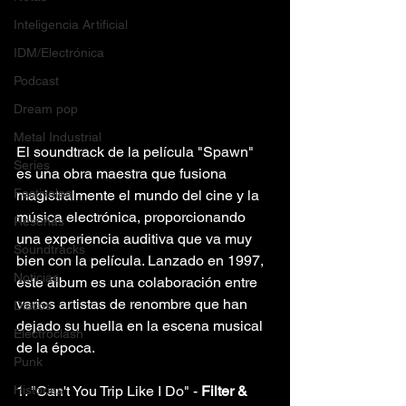
Inteligencia Artificial
IDM/Electrónica
Podcast
Dream pop
Metal Industrial
El soundtrack de la película "Spawn" 
Series
es una obra maestra que fusiona 
Festivales
magistralmente el mundo del cine y la 
música electrónica, proporcionando 
Reseñas
una experiencia auditiva que va muy 
Soundtracks
bien con la película. Lanzado en 1997, 
Noticias
este álbum es una colaboración entre 
varios artistas de renombre que han 
Discos
dejado su huella en la escena musical 
Electroclash
de la época.
Punk
Historias
1. "Can't You Trip Like I Do" - 
Filter & 