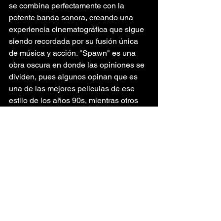
se combina perfectamente con la 
potente banda sonora, creando una 
experiencia cinematográfica que sigue 
siendo recordada por su fusión única 
de música y acción. "Spawn" es una 
obra oscura en donde las opiniones se 
dividen, pues algunos opinan que es 
una de las mejores peliculas de ese 
estilo de los años 90s, mientras otros 
llegan a pensar que es malísima y lo 
único rescatable es el soundtrack. 
Cada quién tendrá su idea, pero la 
música no entra en tela de juicio.
Marilyn Manson
Spawn
The Crystal Method
The Prodigy
IDM/Electrónica
Inteligencia Artificial