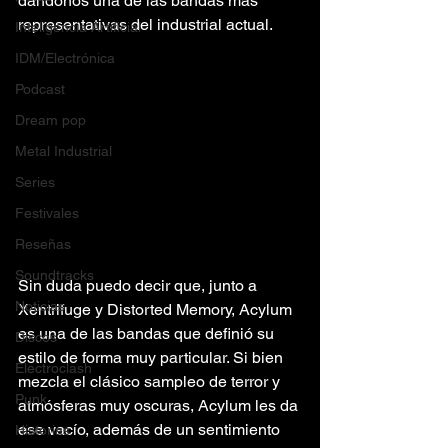
dándonos una de las bandas más 
representativas del industrial actual.
Inteligencia Artificial
IDM/Electrónica
Podcast
Dream pop
Metal Industrial
Series
Festivales
Reseñas
Soundtracks
Sin duda puedo decir que, junto a 
Noticias
Xentrifuge y Distorted Memory, Acylum 
es una de las bandas que definió su 
Discos
estilo de forma muy particular. Si bien 
Electroclash
mezcla el clásico sampleo de terror y 
Punk
atmósferas muy oscuras, Acylum les da 
ese vacío, además de un sentimiento 
Historias