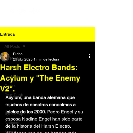
Entrada
All Posts
Richo
All Posts
29 abr 2025
1 min de lectura
Harsh Electro Bands:
Industrial
Acylum y "The Enemy
Nu Metal
Darks
V2".
Post Punk
Acylum, una banda alemana que 
Pop
muchos de nosotros conocimos a 
inicios de los 2000.
 Pedro Engel y su 
Synth Pop
esposa Nadine Engel han sido parte 
Noticias
de la historia del Harsh Electro, 
Notas