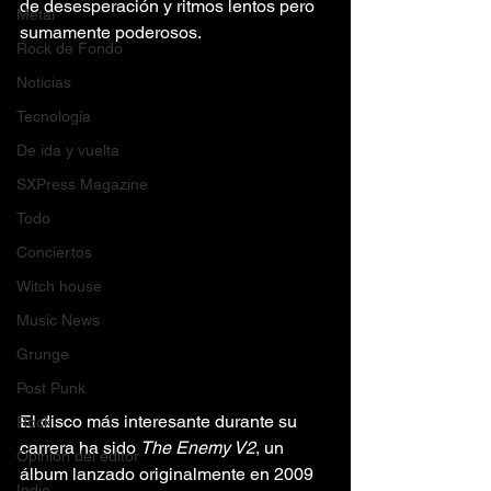
de desesperación y ritmos lentos pero 
Metal
sumamente poderosos.
Rock de Fondo
Noticias
Tecnología
De ida y vuelta
SXPress Magazine
Todo
Conciertos
Witch house
Music News
Grunge
Post Punk
El disco más interesante durante su 
Rock
carrera ha sido 
The Enemy V2
, un 
Opinión del editor
álbum lanzado originalmente en 2009 
Indie