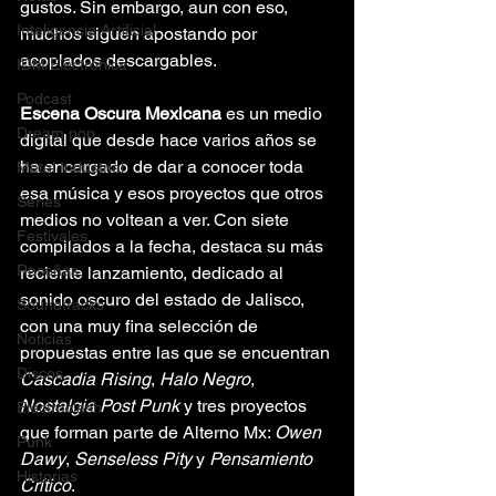
gustos. Sin embargo, aun con eso, 
Inteligencia Artificial
muchos siguen apostando por 
acoplados descargables.
IDM/Electrónica
Podcast
Escena Oscura Mexicana
 es un medio 
Dream pop
digital que desde hace varios años se 
ha encargado de dar a conocer toda 
Metal Industrial
esa música y esos proyectos que otros 
Series
medios no voltean a ver. Con siete 
Festivales
compilados a la fecha, destaca su más 
Reseñas
reciente lanzamiento, dedicado al 
sonido oscuro del estado de Jalisco, 
Soundtracks
con una muy fina selección de 
Noticias
propuestas entre las que se encuentran 
Discos
Cascadia Rising
, 
Halo Negro
, 
Nostalgia Post Punk
 y tres proyectos 
Electroclash
que forman parte de Alterno Mx: 
Owen 
Punk
Dawy
, 
Senseless Pity
 y 
Pensamiento 
Historias
Crítico
.