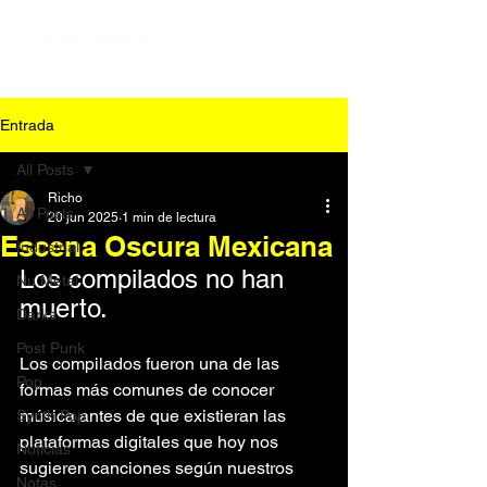
Entrada
All Posts
Richo
All Posts
20 jun 2025
1 min de lectura
Escena Oscura Mexicana
Industrial
Los compilados no han 
Nu Metal
muerto.
Darks
Post Punk
Los compilados fueron una de las 
Pop
formas más comunes de conocer 
música antes de que existieran las 
Synth Pop
plataformas digitales que hoy nos 
Noticias
sugieren canciones según nuestros 
Notas