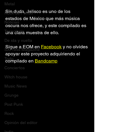
Metal
Sin duda, Jalisco es uno de los 
Rock de Fondo
estados de México que más música 
Noticias
oscura nos ofrece, y este compilado es 
Tecnología
una clara muestra de ello.
De ida y vuelta
Sigue a EOM en 
Facebook
 y no olvides 
SXPress Magazine
apoyar este proyecto adquiriendo el 
Todo
compilado en 
Bandcamp
Conciertos
Witch house
Music News
Grunge
Post Punk
Rock
Opinión del editor
Indie