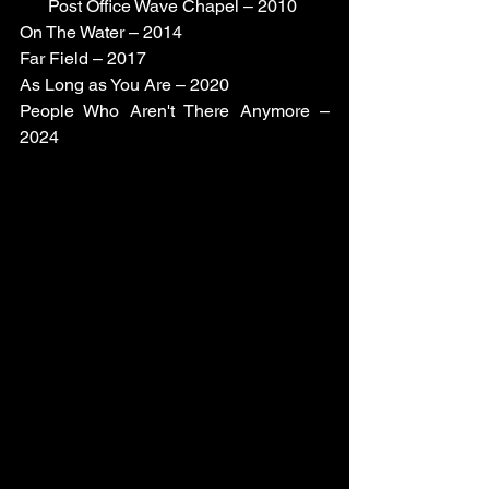
EP 
Post Office Wave Chapel – 2010
On The Water – 2014
Far Field – 2017
As Long as You Are – 2020
People Who Aren't There Anymore – 
2024 
Y más de 10 discos recopilatorios, 
especiales, experimentales, etc.