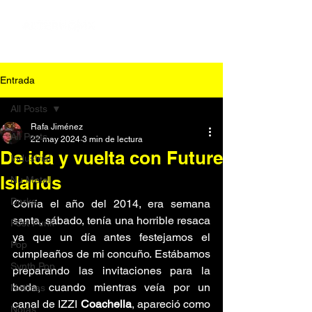
Entrada
All Posts
Rafa Jiménez
All Posts
22 may 2024
3 min de lectura
De ida y vuelta con Future
Industrial
Islands
Nu Metal
Darks
Corría el año del 2014, era semana 
santa, sábado, tenía una horrible resaca 
Post Punk
ya que un día antes festejamos el 
Pop
cumpleaños de mi concuño. Estábamos 
Synth Pop
preparando las invitaciones para la 
boda, cuando mientras veía por un 
Noticias
canal de IZZI 
Coachella
, apareció como 
Notas