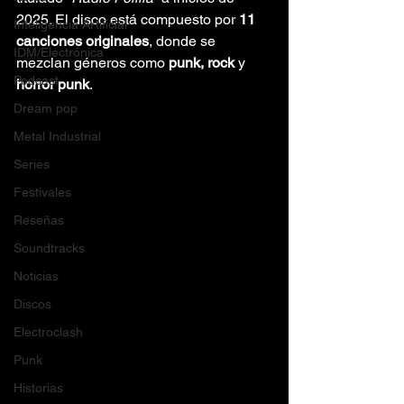
2025. El disco está compuesto por 
11 
Inteligencia Artificial
canciones originales
, donde se 
IDM/Electrónica
mezclan géneros como 
punk, rock
 y 
Podcast
horror punk
.
Dream pop
Metal Industrial
Series
Festivales
Reseñas
Soundtracks
Noticias
Discos
Electroclash
Punk
Historias