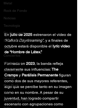
Metal
Rock de Fondo
Noticias
Tecnología
De ida y vuelta
En 
julio de 2025
 estrenaron el video de 
“Kafka’s Daydreaming”
, y a finales de 
SXPress Magazine
octubre estará disponible el 
lyric video 
Todo
de “Hombre de Látex.”
Conciertos
Witch house
Formada en 
2023
, la banda refleja 
claramente sus influencias: 
The 
Music News
Cramps
 y 
Parálisis Permanente
 figuran 
Grunge
como dos de sus mayores referentes, 
Post Punk
algo que se percibe tanto en su imagen 
como en su nombre. A pesar de su 
Rock
juventud, han logrado compartir 
Opinión del editor
escenario con agrupaciones como 
Indie