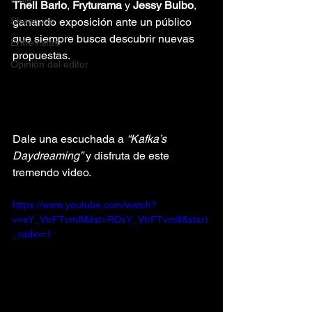
Thell Bario
, 
Fryturama
 y 
Jessy Bulbo
, 
Shoegaze
ganando exposición ante un público 
que siempre busca descubrir nuevas 
Entrevistas
propuestas.
Opinión del editor
Dale una escuchada a 
“Kafka’s 
Daydreaming”
 y disfruta de este 
tremendo video. 
https://www.youtube.com/watch?
v=sY_VtrFTvm8&list=RDsY_VtrFTvm8&start
_radio=1