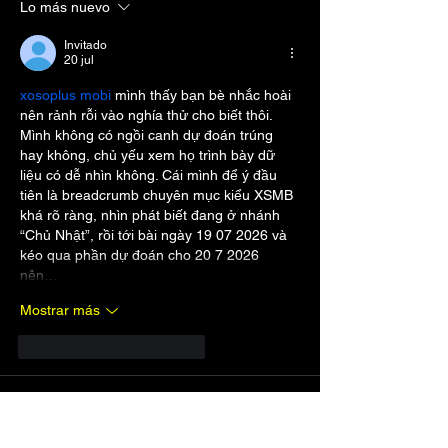
Lo más nuevo
Invitado
20 jul
xosoplus mobi
 mình thấy bạn bè nhắc hoài 
nên rảnh rỗi vào nghía thử cho biết thôi. 
Mình không có ngồi canh dự đoán trúng 
hay không, chủ yếu xem họ trình bày dữ 
liệu có dễ nhìn không. Cái mình để ý đầu 
tiên là breadcrumb chuyên mục kiểu XSMB 
khá rõ ràng, nhìn phát biết đang ở nhánh 
“Chủ Nhật”, rồi tới bài ngày 19 07 2026 và 
kéo qua phần dự đoán cho 20 7 2026 
nên…
Mostrar más
Me gusta
Reaccionar
Invitado
06 jul