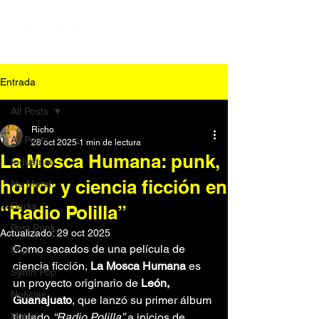
Entrada
All Posts
Richo
All Posts
28 oct 2025
1 min de lectura
La Mosca Humana: punk,
Industrial
horror y ciencia ficción en
Nu Metal
Darks
“Radio Polilla”
Post Punk
Actualizado:
29 oct 2025
Como sacados de una película de 
Pop
ciencia ficción, 
La Mosca Humana
 es 
Synth Pop
un proyecto originario de 
León, 
Noticias
Guanajuato
, que lanzó su primer álbum 
Notas
titulado 
“Radio Polilla”
 a inicios de 