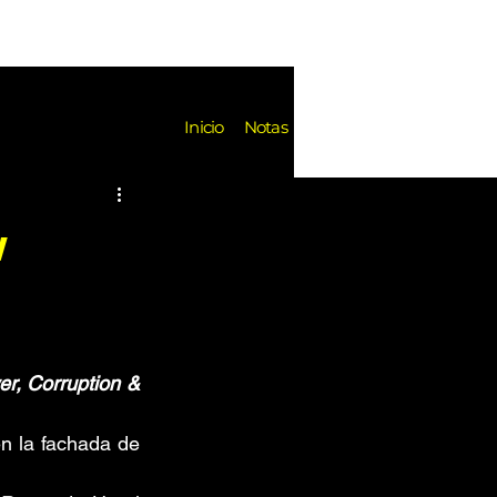
Notas
Inicio
Notas
es
Festivales
Reseñas
w
k de Fondo
Noticias
r, Corruption & 
n la fachada de 