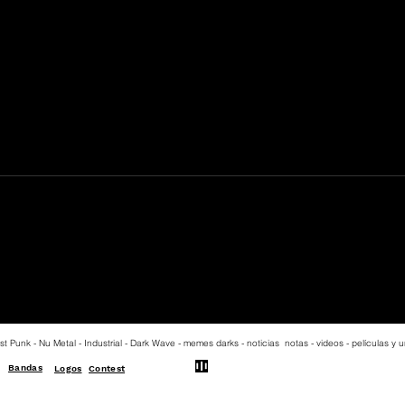
De ida y vuelta con New
Order
st Punk - Nu Metal - Industrial - Dark Wave - memes darks - noticias notas - videos - películas y
Bandas
Logos
Contest