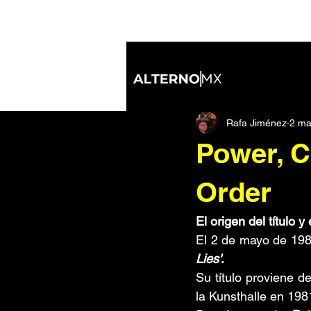
All Posts
Industrial
Nu Metal
Rafa Jiménez
2 ma
Inteligencia Artificial
IDM/Elect
Power, C
Soundtracks
Noticias
Di
Order
El origen del título y
Tecnología
De ida y vuelta
El 2 de mayo de 198
Lies'
. 
Su título proviene del
la Kunsthalle en 1981