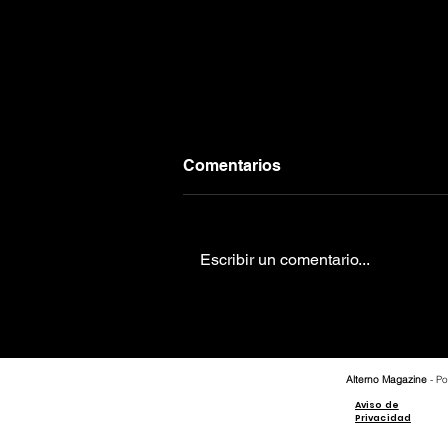
Comentarios
Escribir un comentario...
"Blue Monday" de New
Order: El himno que
transformó la música
electrónica
Alterno Magazine
- Po
Aviso de
Privacidad