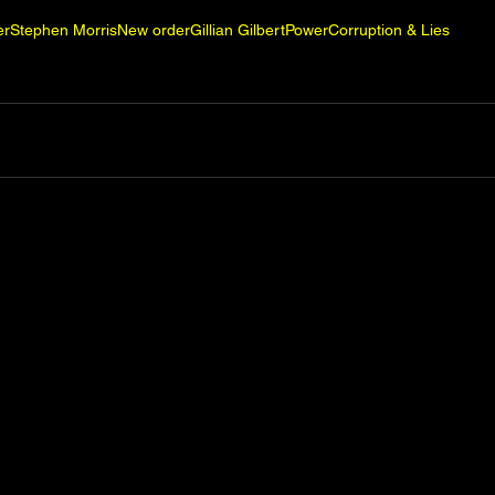
er
Stephen Morris
New order
Gillian Gilbert
Power
Corruption & Lies