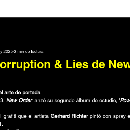
Darks
Post Punk
Pop
Synth Pop
Noticias
y 2025
2 min de lectura
rónica
Podcast
Dream pop
Metal Industrial
Seri
orruption & Lies de Ne
scos
Electroclash
Punk
Historias
Metal
Roc
 el arte de portada
SXPress Magazine
Todo
Conciertos
3, 
New Order
 lanzó su segundo álbum de estudio, '
Powe
 grafiti que el artista 
Gerhard Richte
r pintó con spray e
. 