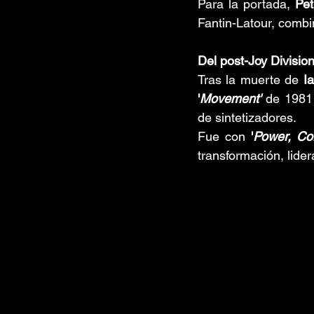
Para la portada, 
Pet
Fantin-Latour, combi
Del post-Joy Divisio
Tras la muerte de 
I
'
Movement'
 de 1981 
de sintetizadores. 
Fue con 
'
Power, Co
transformación, lide