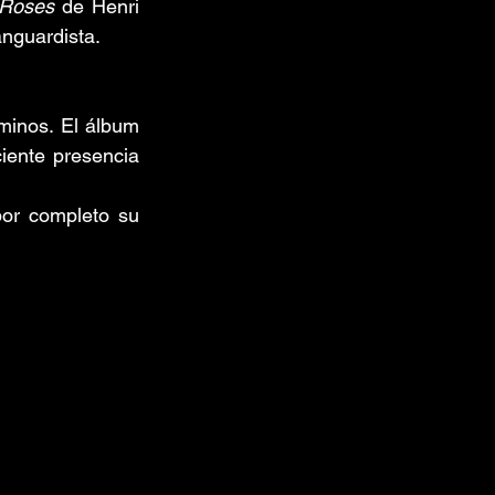
 Roses
 de Henri 
anguardista.
 los miembros restantes exploraron nuevos caminos. El álbum 
iente presencia 
or completo su 