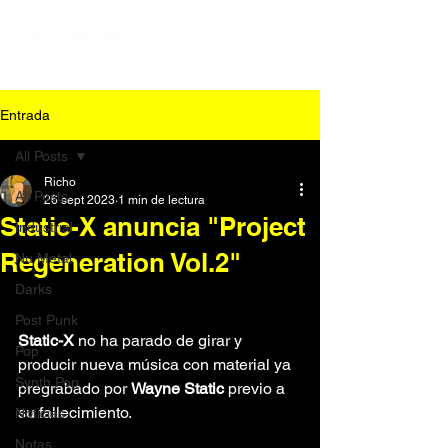
Entrada
All Posts
Richo
All Posts
26 sept 2023
1 min de lectura
Static-X anuncia "Project
Industrial
Regeneration Vol.2"
Nu Metal
Darks
Post Punk
Static-X
 no ha parado de girar y 
Pop
producir nueva música con material ya 
Synth Pop
pregrabado por 
Wayne Static 
previo a 
su fallecimiento.
Noticias
Notas