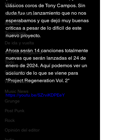
Metal
clásicos coros de Tony Campos. Sin 
duda fue un lanzamiento que no nos 
Rock de Fondo
esperabamos y que dejó muy buenas 
Noticias
criticas a pesar de lo difícil de este 
Tecnología
nuevo proyecto.
De ida y vuelta
Ahora serán 14 canciones totalmente 
SXPress Magazine
nuevas que serán lanzadas el 24 de 
Todo
enero de 2024. Aquí podemos ver un 
Conciertos
adelanto de lo que se viene para 
"Project Regeneration Vol. 2"
Witch house
Music News
https://youtu.be/SZrviKDPEeY
Grunge
Post Punk
Rock
Opinión del editor
Indie