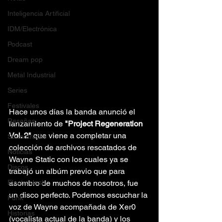
Inteligencia Artificial
IDM/Electrónica
Podcast
Dream pop
Metal Industrial
Series
Festivales
Hace unos días la banda anunció el 
Reseñas
lanzamiento de 
"Project Regeneration 
Vol. 2"
 que viene a completar una 
Soundtracks
colección de archivos rescatados de 
Noticias
Wayne Static con los cuales ya se 
Discos
trabajó un albúm previo que para 
Electroclash
asombro de muchos de nosotros, fue 
un disco perfecto. Podemos escuchar la 
Punk
voz de Wayne acompañada de Xer0 
Historias
(vocalista actual de la banda) y los 