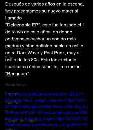
Después de varios años en la escena, 
Metal
hoy presentamos su nuevo material 
Rock de Fondo
llamado
Noticias
"Deleznable EP", este fue lanzado el 1 
Tecnología
de mayo de este años, en donde 
podemos escuchar un sonido más 
De ida y vuelta
maduro y bien definido hacia un estilo 
SXPress Magazine
entre Dark Wave y Post Punk, muy al 
Todo
estilo de los 80s. Este lanzamiento 
tiene como único sencillo, la canción 
Conciertos
"Rasquera".
Witch house
Music News
Grunge
https://www.youtube.com/watch?v=Z8Jy77-
WzJc&embeds_widget_referrer=https%3A%
Post Punk
2F%2Fwhatsapp.com&embeds_referring_eu
Rock
ri=https%3A%2F%2Fweb.whatsapp.com%2F
&embeds_referring_origin=https%3A%2F%2
Opinión del editor
Fweb.whatsapp.com&source_ve_path=NzY3
Indie