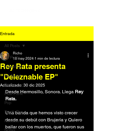
Entrada
All Posts
Richo
All Posts
18 may 2024
1 min de lectura
Rey Rata presenta
Industrial
"Deleznable EP"
Nu Metal
Darks
Actualizado:
30 dic 2025
Desde Hermosillo, Sonora. Llega 
Rey 
Post Punk
Rata.
Pop
Synth Pop
Una banda que hemos visto crecer 
desde su debút con Brujeria y Quiero 
Noticias
bailar con los muertos, que fueron sus 
Notas