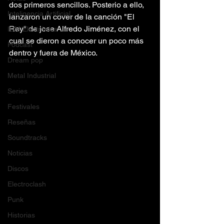
dos primeros sencillos. Posterio a ello, 
Inteligencia Artificial
lanzaron un cover de la canción "El 
Rey" de jose Alfredo Jiménez, con el 
IDM/Electrónica
cual se dieron a conocer un poco más 
Podcast
dentro y fuera de México.
Dream pop
Metal Industrial
Series
Festivales
Reseñas
Soundtracks
Noticias
Discos
Electroclash
Punk
Historias