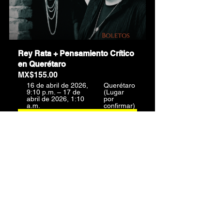
Rey Rata + Pensamiento Crítico 
en Querétaro
MX$155.00
16 de abril de 2026, 
Querétaro 
9:10 p.m. – 17 de 
(Lugar 
abril de 2026, 1:10 
por 
a.m.
confirmar)
Registrarse