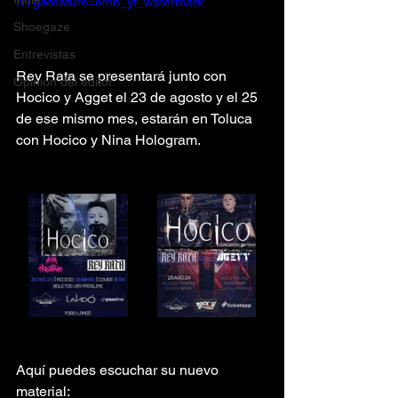
NTg&feature=emb_yt_watermark
Shoegaze
Entrevistas
Rey Rata se presentará junto con 
Opinión del editor
Hocico y Agget el 23 de agosto y el 25 
de ese mismo mes, estarán en Toluca 
con Hocico y Nina Hologram.
Aquí puedes escuchar su nuevo 
material: 