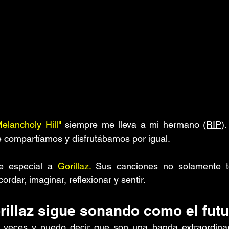
elancholy Hill"
 siempre me lleva a mi hermano 
(RIP)
.
 compartíamos y disfrutábamos por igual.
e especial a 
Gorillaz.
 Sus canciones no solamente te
rdar, imaginar, reflexionar y sentir.
rillaz sigue sonando como el fut
s veces y puedo decir que son una banda extraordinari