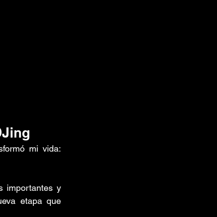
DJing
formó mi vida: 
 importantes y 
ueva etapa que 