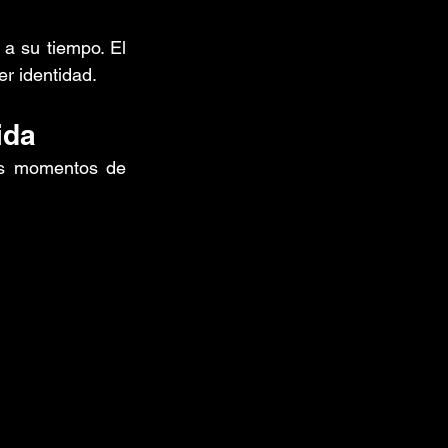
 su tiempo. El 
er identidad.
ida
s momentos de 