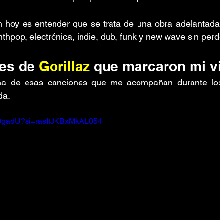
 hoy es entender que se trata de una obra adelantada a
thpop, electrónica, indie, dub, funk y new wave sin perd
es de 
Gorillaz 
que marcaron mi v
na de esas canciones que me acompañan durante lo
da.
9f0gadU?si=rasItJKBxMkAL054