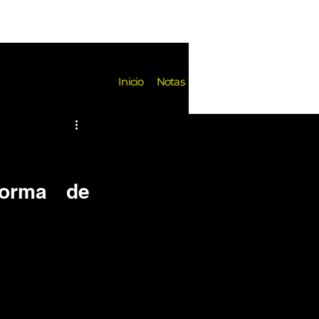
Notas
Inicio
Notas
es
Festivales
Reseñas
k de Fondo
Noticias
orma de 