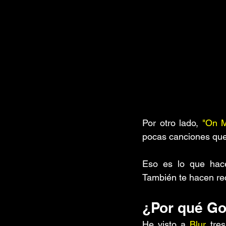
Por otro lado, 
"On M
pocas canciones que
Eso es lo que hac
También te hacen reco
¿Por qué Go
He visto a 
Blur
 tre