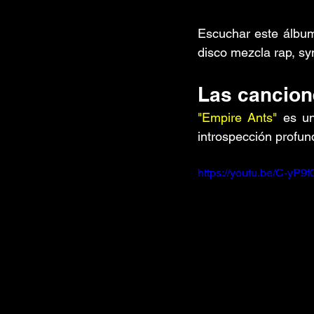
Escuchar este álbum
disco mezcla rap, syn
Las cancion
"Empire Ants"
 es u
introspección profun
https://youtu.be/C-yP