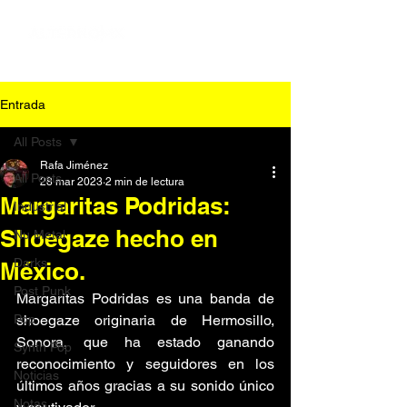
Entrada
All Posts
Rafa Jiménez
All Posts
28 mar 2023
2 min de lectura
Margaritas Podridas:
Industrial
Shoegaze hecho en
Nu Metal
Darks
México.
Post Punk
Margaritas Podridas es una banda de 
Pop
shoegaze originaria de Hermosillo, 
Sonora, que ha estado ganando 
Synth Pop
reconocimiento y seguidores en los 
Noticias
últimos años gracias a su sonido único 
Notas