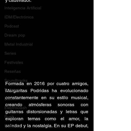
y cautivador.
Inteligencia Artificial
IDM/Electrónica
Podcast
Dream pop
Metal Industrial
Series
Festivales
Reseñas
Soundtracks
Formada en 2016 por cuatro amigos, 
Noticias
Margaritas Podridas ha evolucionado 
constantemente en su estilo musical, 
Discos
creando atmósferas sonoras con 
Electroclash
guitarras distorsionadas y letras que 
Punk
exploran temas como el amor, la 
soledad y la nostalgia. En su EP debut, 
Historias