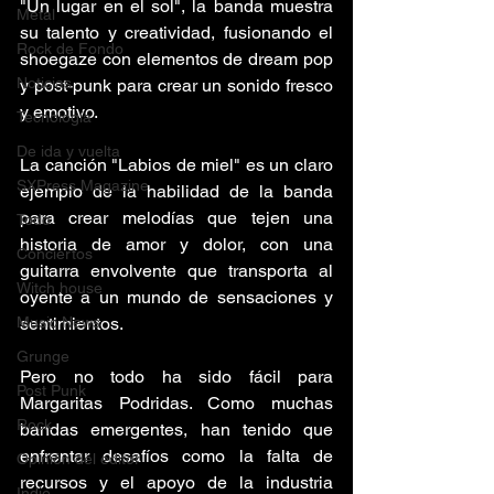
"Un lugar en el sol", la banda muestra 
Metal
su talento y creatividad, fusionando el 
Rock de Fondo
shoegaze con elementos de dream pop 
Noticias
y post-punk para crear un sonido fresco 
y emotivo.
Tecnología
De ida y vuelta
La canción "Labios de miel" es un claro 
SXPress Magazine
ejemplo de la habilidad de la banda 
para crear melodías que tejen una 
Todo
historia de amor y dolor, con una 
Conciertos
guitarra envolvente que transporta al 
Witch house
oyente a un mundo de sensaciones y 
Music News
sentimientos.
Grunge
Pero no todo ha sido fácil para 
Post Punk
Margaritas Podridas. Como muchas 
Rock
bandas emergentes, han tenido que 
enfrentar desafíos como la falta de 
Opinión del editor
recursos y el apoyo de la industria 
Indie