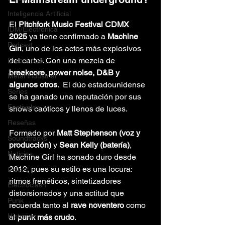
Inteligencia Artificial
El 
Pitchfork Music Festival CDMX 
IDM/Electrónica
2025
 ya tiene confirmado a 
Machine 
Podcast
Girl
, uno de los actos más explosivos 
del cartel. Con una mezcla de
Dream pop
breakcore, power noise, D&B y 
Metal Industrial
algunos otros
.  El dúo estadounidense 
Series
se ha ganado una reputación por sus 
Festivales
shows caóticos y llenos de luces.
Reseñas
Formado por 
Matt Stephenson (voz y 
Soundtracks
producción)
 y 
Sean Kelly (batería)
, 
Noticias
Machine Girl ha sonado duro desde 
2012, pues su estilo es una locura: 
Discos
ritmos frenéticos, sintetizadores 
Electroclash
distorsionados y una actitud que 
Punk
recuerda tanto al 
rave noventero
 como 
Historias
al 
punk más crudo
.