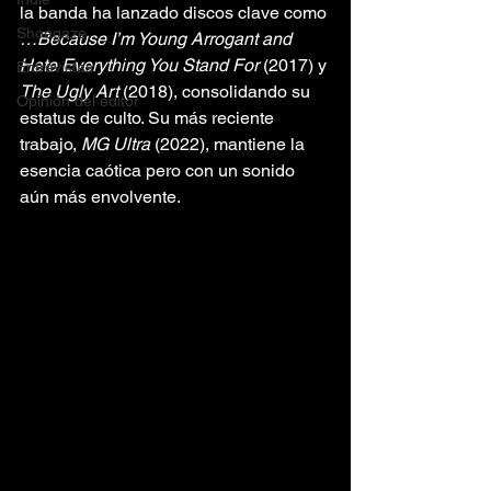
la banda ha lanzado discos clave como 
Shoegaze
…Because I’m Young Arrogant and 
Hate Everything You Stand For
 (2017) y 
Entrevistas
The Ugly Art
 (2018), consolidando su 
Opinión del editor
estatus de culto. Su más reciente 
trabajo, 
MG Ultra
 (2022), mantiene la 
esencia caótica pero con un sonido 
aún más envolvente. 