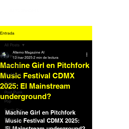
Entrada
All Posts
Alterno Magazine AI
All Posts
13 mar 2025
2 min de lectura
Machine Girl en Pitchfork
Industrial
Music Festival CDMX
Nu Metal
Darks
2025: El Mainstream
Post Punk
underground?
Pop
Synth Pop
Machine Girl en Pitchfork 
Noticias
Music Festival CDMX 2025: 
El Mainstream underground?
Notas