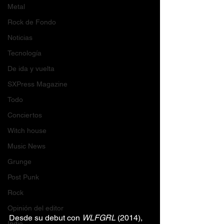
Metal
Rock de Fondo
Noticias
Tecnología
De ida y vuelta
SXPress Magazine
Todo
Conciertos
Witch house
Music News
Grunge
Post Punk
Rock
Opinión del editor
Desde su debut con 
WLFGRL
 (2014), 
Indie