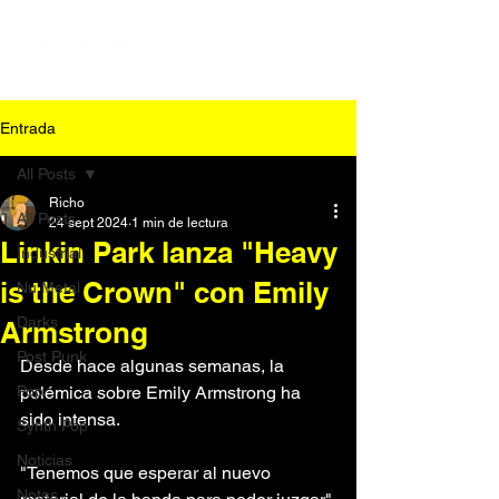
Entrada
All Posts
Richo
All Posts
24 sept 2024
1 min de lectura
Linkin Park lanza "Heavy
Industrial
is the Crown" con Emily
Nu Metal
Darks
Armstrong
Post Punk
Desde hace algunas semanas, la 
Pop
polémica sobre Emily Armstrong ha 
sido intensa.
Synth Pop
Noticias
"Tenemos que esperar al nuevo 
Notas