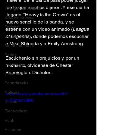
material de la banda para poder juzgar" 
fue lo que muchos dijeron. Y ese día ha 
Inteligencia Artificial
llegado. "Heavy is the Crown" es el 
IDM/Electrónica
nuevo sencillo de la banda, y se 
Podcast
estrena con un video animado (
League 
of Legends
), donde podemos escuchar 
Dream pop
a Mike Shinoda y a Emily Armstrong.
Metal Industrial
Series
Escúchenlo sin prejuicios y, por un 
Festivales
momento, olvídense de Chester 
Bennington. Disfruten.
Reseñas
Soundtracks
Noticias
https://www.youtube.com/watch?
v=5FrhtahQiRc
Discos
Electroclash
Punk
Historias