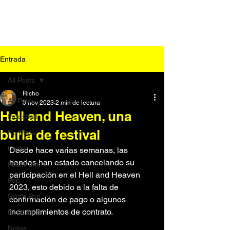
Entrada
All Posts
Richo
All Posts
3 nov 2023
2 min de lectura
Hell and Heaven, una
Industrial
burla de festival
Nu Metal
Darks
Desde hace varias semanas, las 
bandas han estado cancelando su 
Post Punk
participación en el Hell and Heaven 
Pop
2023, esto debido a la falta de 
Synth Pop
confirmación de pago o algunos 
incumplimientos de contrato.
Noticias
Notas