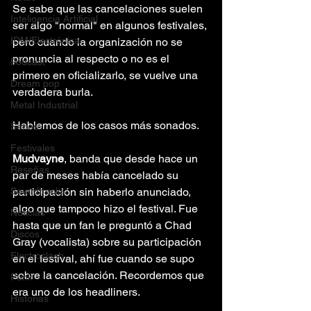
Se sabe que las cancelaciones suelen 
Inteligencia Artificial
ser algo "normal" en algunos festivales, 
IDM/Electrónica
pero cuando la organización no se 
pronuncia al respecto o no es el 
Podcast
primero en oficializarlo, se vuelve una 
Dream pop
verdadera burla.
Metal Industrial
Hablemos de los casos más sonados.
Series
Festivales
Mudvayne
, banda que desde hace un 
Reseñas
par de meses había cancelado su 
Soundtracks
participación sin haberlo anunciado, 
algo que tampoco hizo el festival. Fue 
Noticias
hasta que un fan le preguntó a Chad 
Discos
Gray (vocalista) sobre su participación 
Electroclash
en el festival, ahí fue cuando se supo 
sobre la cancelación. Recordemos que 
Punk
era uno de los headliners.
Historias