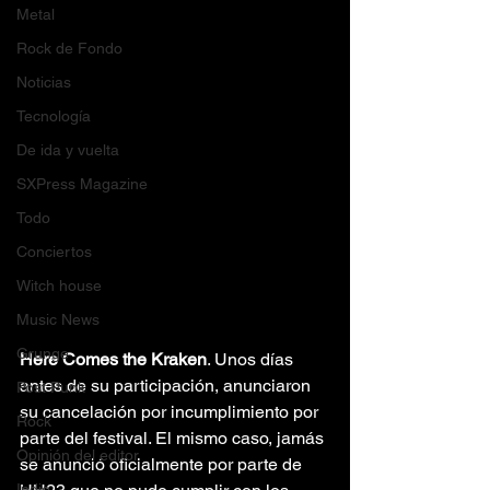
Metal
Rock de Fondo
Noticias
Tecnología
De ida y vuelta
SXPress Magazine
Todo
Conciertos
Witch house
Music News
Grunge
Here Comes the Kraken
. Unos días 
antes de su participación, anunciaron 
Post Punk
su cancelación por incumplimiento por 
Rock
parte del festival. El mismo caso, jamás 
Opinión del editor
se anunció oficialmente por parte de 
Indie