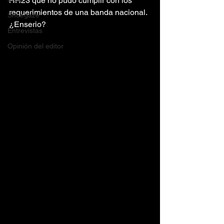
HH23 que no pudo cumplir con los 
requerimientos de una banda nacional. 
Shoegaze
¿Enserio?
Entrevistas
Opinión del editor