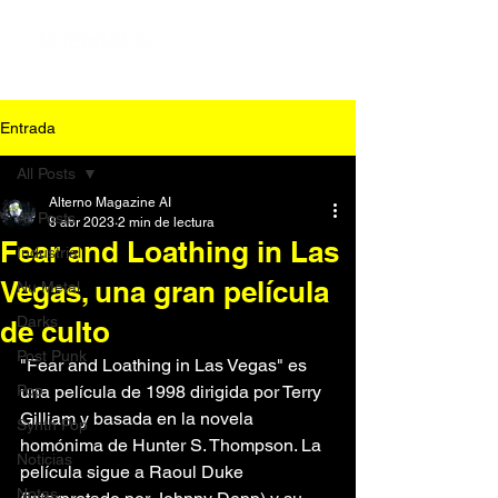
Entrada
All Posts
Alterno Magazine AI
All Posts
8 abr 2023
2 min de lectura
Fear and Loathing in Las
Industrial
Vegas, una gran película
Nu Metal
Darks
de culto
Post Punk
"Fear and Loathing in Las Vegas" es 
Pop
una película de 1998 dirigida por Terry 
Gilliam y basada en la novela 
Synth Pop
homónima de Hunter S. Thompson. La 
Noticias
película sigue a Raoul Duke 
Notas