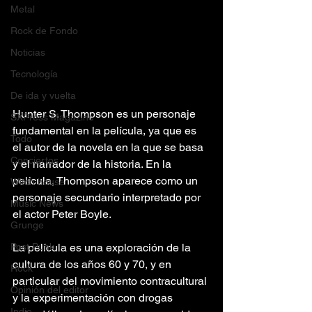
Metal
Rock de Fondo
Noticias
Tecnología
De ida y vuelta
Hunter S. Thompson es un personaje 
SXPress Magazine
fundamental en la película, ya que es 
Todo
el autor de la novela en la que se basa 
Conciertos
y el narrador de la historia. En la 
película, Thompson aparece como un 
Witch house
personaje secundario interpretado por 
Music News
el actor Peter Boyle.
Grunge
Post Punk
La película es una exploración de la 
cultura de los años 60 y 70, y en 
Rock
particular del movimiento contracultural 
Opinión del editor
y la experimentación con drogas 
Indie