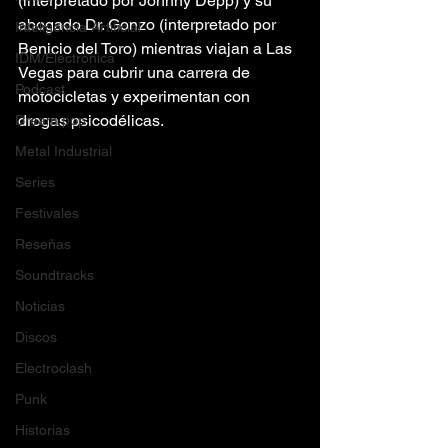
(interpretado por Johnny Depp) y su 
abogado Dr. Gonzo (interpretado por 
Inteligencia Artificial
Benicio del Toro) mientras viajan a Las 
IDM/Electrónica
Vegas para cubrir una carrera de 
Podcast
motocicletas y experimentan con 
drogas psicodélicas.
Dream pop
Metal Industrial
Series
Festivales
Reseñas
Soundtracks
Noticias
Discos
Electroclash
Punk
Historias