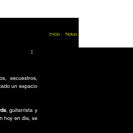
Notas
Inicio
Notas
es
Festivales
Reseñas
k de Fondo
Noticias
s, secuestros, 
cado un espacio 
rds
, guitarrista y 
n hoy en día, se 