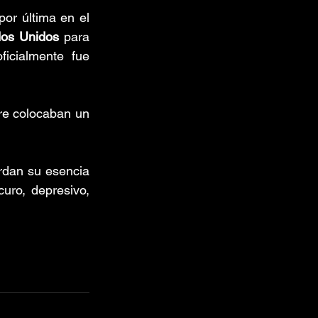
 y fue visto por última en el 
dos Unidos
 para 
cialmente fue 
re colocaban un 
dan su esencia 
ro, depresivo, 