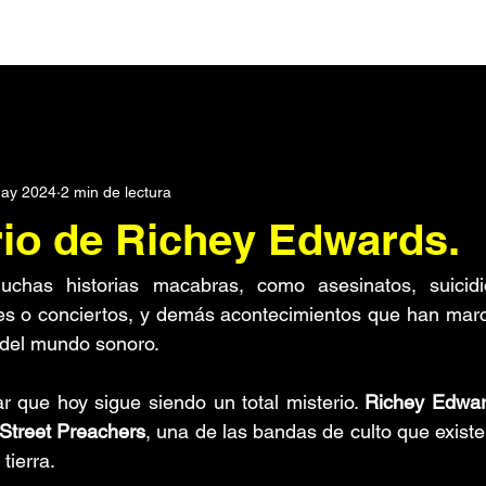
Darks
Post Punk
Pop
Synth Pop
Noticias
ay 2024
2 min de lectura
rónica
Podcast
Dream pop
Metal Industrial
Seri
rio de Richey Edwards.
scos
Electroclash
Punk
Historias
Metal
Roc
chas historias macabras, como asesinatos, suicidio
ales o conciertos, y demás acontecimientos que han mar
o del mundo sonoro.
SXPress Magazine
Todo
Conciertos
r que hoy sigue siendo un total misterio. 
Richey Edwa
Street Preachers
, una de las bandas de culto que existe
 tierra.