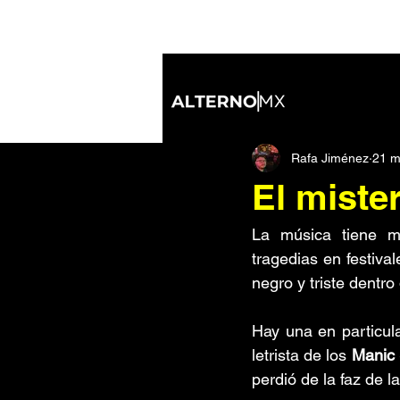
All Posts
Industrial
Nu Metal
Rafa Jiménez
21 m
Inteligencia Artificial
IDM/Elect
El miste
Soundtracks
Noticias
Di
La música tiene mu
tragedias en festiv
negro y triste dentr
Tecnología
De ida y vuelta
Hay una en particula
letrista de los 
Manic 
perdió de la faz de la