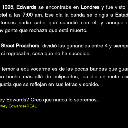
e 1995
, 
Edwards
 se encontraba en 
Londres
tel 
a las 
7:00 am
. Ese día la banda se dirigía a 
Esta
tonces nadie sabe qué sucedió con él, y aunque ofi
ay gente que rechaza que está muerto.
Street Preachers
, dividió las ganancias entre 4 y siemp
 si regresaba, cosa que no ha sucedido.
in temor a equivocarme es de las pocas bandas que guar
so hecho más allá de eclipsarlos, les dio un mote oscu
stia que se reflejan en sus letras y sonido. 
ey Edwards? Creo que nunca lo sabremos…
chey Edwards
4REAL