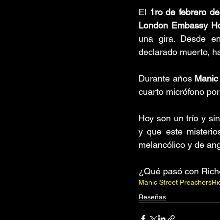
El 
1ro de febrero d
London Embassy Ho
una gira. Desde en
declarado muerto, h
Durante años 
Manic 
cuarto micrófono por
Hoy son un trío y s
y que este misterio
melancólico y de angu
¿Qué pasó con Rich
Manic Street Preachers
Ri
Reseñas