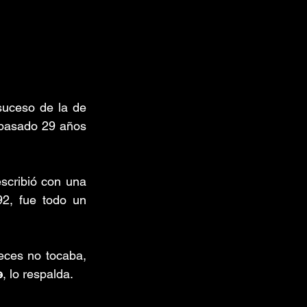
suceso de la de 
pasado 29 años 
cribió con una 
2, fue todo un 
eces no tocaba, 
e
, lo respalda.