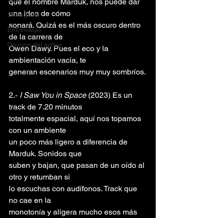
que el nombre Marduk, nos puede dar 
una idea de cómo
Shoegaze
sonará. Quizá es el más oscuro dentro 
Entrevistas
de la carrera de
Opinión del editor
Owen Dawy. Pues el eco y la 
ambientación vacía, te
generan escenarios muy muy sombríos.
2.- 
I Saw You in Space
 (2023) Es un 
track de 7.20 minutos
totalmente espacial, aquí nos topamos 
con un ambiente
un poco más ligero a diferencia de 
Marduk. Sonidos que
suben y bajan, que pasan de un oído al 
otro y retumban si
lo escuchas con audífonos. Track que 
no cae en la
monotonía y aligera mucho esos más 