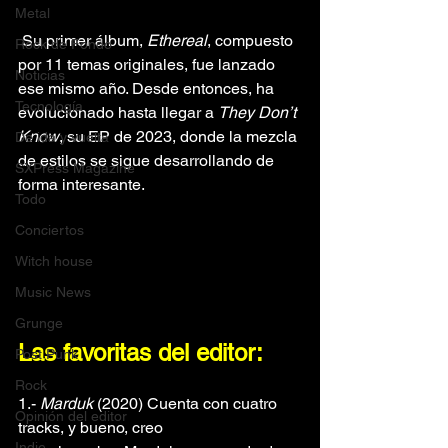
Metal
 Su primer álbum, 
Ethereal
, compuesto 
Rock de Fondo
por 11 temas originales, fue lanzado 
Noticias
ese mismo año. Desde entonces, ha 
Tecnología
evolucionado hasta llegar a 
They Don’t 
Know
, su EP de 2023, donde la mezcla 
De ida y vuelta
de estilos se sigue desarrollando de 
SXPress Magazine
forma interesante.
Todo
Conciertos
Witch house
Music News
Grunge
Las favoritas del editor: 
Post Punk
Rock
1.- 
Marduk 
(2020) Cuenta con cuatro 
Opinión del editor
tracks, y bueno, creo
Indie