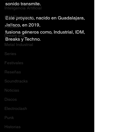
sonido transmite.
Inteligencia Artificial
IDM/Electrónica
Este proyecto, nacido en Guadalajara, 
Jalisco, en 2019,
Podcast
fusiona géneros como, Industrial, IDM, 
Dream pop
Breaks y Techno.
Metal Industrial
Series
Festivales
Reseñas
Soundtracks
Noticias
Discos
Electroclash
Punk
Historias