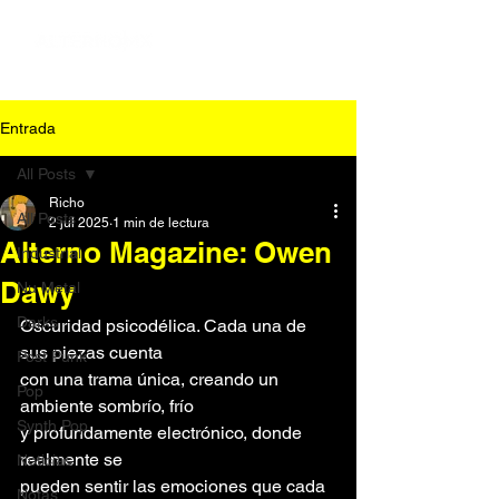
Entrada
All Posts
Richo
All Posts
2 jul 2025
1 min de lectura
Alterno Magazine: Owen
Industrial
Dawy
Nu Metal
Darks
Oscuridad psicodélica. Cada una de 
sus piezas cuenta
Post Punk
con una trama única, creando un 
Pop
ambiente sombrío, frío
Synth Pop
y profundamente electrónico, donde 
realmente se
Noticias
pueden sentir las emociones que cada 
Notas