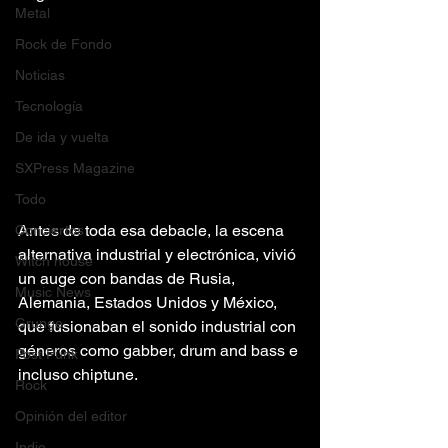
Metal
Rock de Fondo
Noticias
Tecnología
De ida y vuelta
SXPress Magazine
Todo
Antes de toda esa debacle, la escena 
Conciertos
alternativa industrial y electrónica, vivió 
Witch house
un auge con bandas de Rusia, 
Music News
Alemania, Estados Unidos y México, 
Grunge
que fusionaban el sonido industrial con 
géneros como gabber, drum and bass e 
Post Punk
incluso chiptune.
Rock
Opinión del editor
Indie