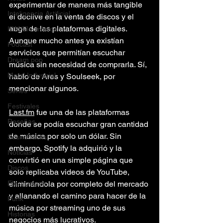
experimentar de manera más tangible 
Inteligencia Artificial
el declive en la venta de discos y el 
auge de las plataformas digitales. 
IDM/Electrónica
Aunque mucho antes ya existían 
Podcast
servicios que permitían escuchar 
Dream pop
música sin necesidad de comprarla. Sí, 
Metal Industrial
hablo de Ares y Soulseek, por 
mencionar algunos.
Series
Festivales
Last.fm
 fue una de las plataformas 
Reseñas
donde se podía escuchar gran cantidad 
de música por solo un dólar. Sin 
Soundtracks
embargo, Spotify la adquirió y la 
Noticias
convirtió en una simple página que 
Discos
solo replicaba videos de YouTube, 
Electroclash
eliminándola por completo del mercado 
y allanando el camino para hacer de la 
Punk
música por streaming uno de sus 
Historias
negocios más lucrativos.