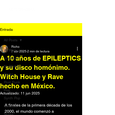
Entrada
All Posts
Richo
All Posts
7 abr 2025
2 min de lectura
A 10 años de EPILEPTICS
Industrial
y su disco homónimo.
Nu Metal
Darks
Witch House y Rave
Post Punk
hecho en México.
Pop
Actualizado:
11 jun 2025
Synth Pop
A finales de la primera década de los 
Noticias
2000, el mundo comenzó a 
Notas