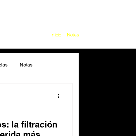
Inicio
Notas
cias
Notas
Series
Festivales
as
Metal
: la filtración
herida más