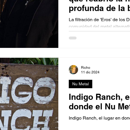
Tecnología
De ida y vuelta
SXPress Magazine
profunda de la
La filtración de 'Eros' de los
comunidad del metal alternati
permaneció guardado durante
en internet, provocando un in
buscan escuchar la última et
consideran que la decisión d
Richo
11 dic 2024
Nu Metal
Indigo Ranch, e
donde el Nu Met
Indigo Ranch, el lugar en don