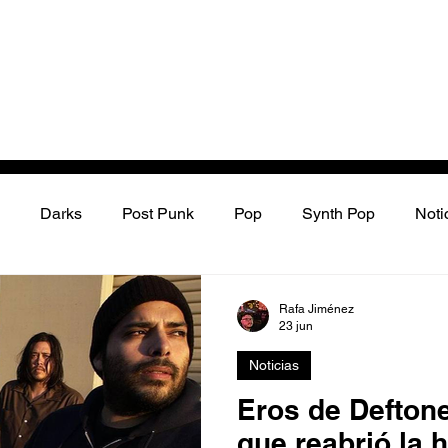
Darks
Post Punk
Pop
Synth Pop
Noti
ectrónica
Podcast
Dream pop
Metal Industrial
Rafa Jiménez
23 jun
Noticias
Noticias
Discos
Electroclash
Punk
Histori
Eros de Deftones
que reabrió la 