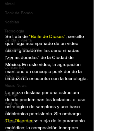
Metal
Rock de Fondo
Noticias
Tecnología
Se trata de 
"Baile de Dioses"
, sencillo 
De ida y vuelta
que llega acompañado de un video 
SXPress Magazine
oficial grabado en las denominadas 
"zonas doradas" de la Ciudad de 
Todo
México. En este video, la agrupación 
Conciertos
mantiene un concepto punk donde la 
Witch house
crudeza se encuentra con la tecnología.
Music News
La pieza destaca por una estructura 
Grunge
donde predominan los teclados, el uso 
Post Punk
estratégico de sampleos y una base 
Rock
electrónica persistente. Sin embargo, 
The Disorder
 se aleja de lo puramente 
Opinión del editor
melódico; la composición incorpora 
Indie