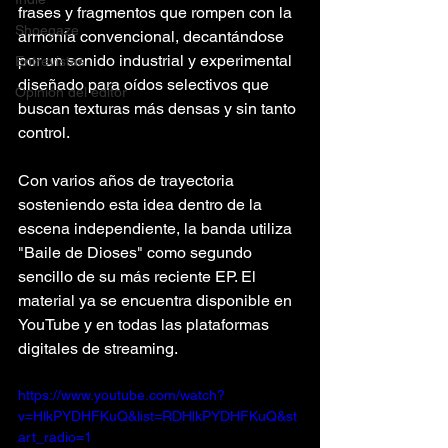
frases y fragmentos que rompen con la 
Shoegaze
armonía convencional, decantándose 
por un sonido industrial y experimental 
Entrevistas
diseñado para oídos selectivos que 
Opinión del editor
buscan texturas más densas y sin tanto 
control.
Con varios años de trayectoria 
sosteniendo esta idea dentro de la 
escena independiente, la banda utiliza 
"Baile de Dioses" como segundo 
sencillo de su más reciente EP. El 
material ya se encuentra disponible en 
YouTube y en todas las plataformas 
digitales de streaming.
https://www.youtube.com/watch?
v=HlkPYDHFKuQ&list=RDHlkPYDHFKuQ&st
art_radio=1