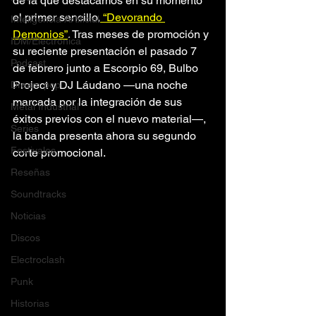
de la que destacamos en su momento 
el primer sencillo,
 “Devorando 
Inteligencia Artificial
Demonios”
. Tras meses de promoción y 
IDM/Electrónica
su reciente presentación el pasado 7 
Podcast
de febrero junto a 
Escorpio 69, Bulbo 
Project y DJ Láudano
 —una noche 
Dream pop
marcada por la integración de sus 
Metal Industrial
éxitos previos con el nuevo material—, 
Series
la banda presenta ahora su segundo 
Festivales
corte promocional.
Reseñas
Soundtracks
Noticias
Discos
Electroclash
Punk
Historias