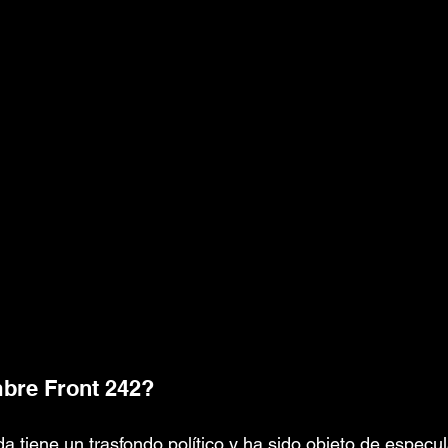
bre Front 242?
a tiene un trasfondo político y ha sido objeto de especul