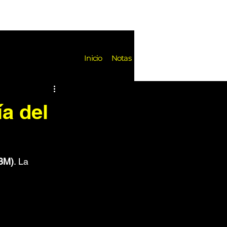
Notas
Inicio
Notas
es
Festivales
Reseñas
ía del
k de Fondo
Noticias
EBM)
. La 