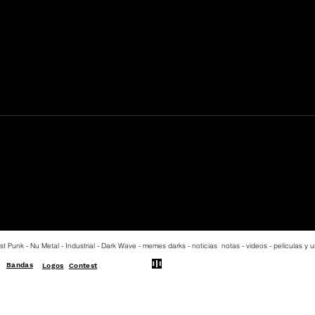
st Punk - Nu Metal - Industrial - Dark Wave - memes darks - noticias notas - videos - películas y
Bandas
Logos
Contest