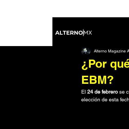
All Posts
Industrial
Nu Metal
Alterno Magazine A
Inteligencia Artificial
IDM/Elect
¿Por qué 
Soundtracks
Noticias
Di
EBM?
El 
24 de febrero
 se c
Tecnología
De ida y vuelta
elección de esta fech