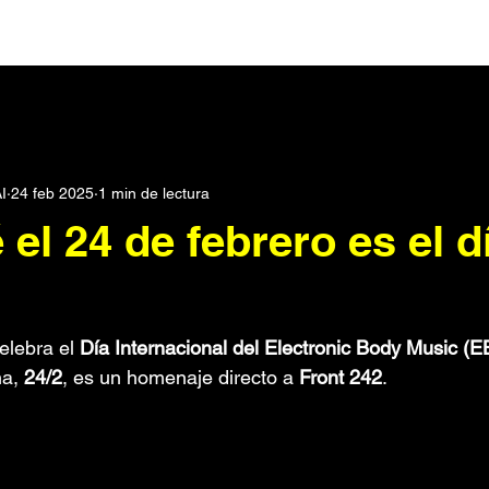
Darks
Post Punk
Pop
Synth Pop
Noticias
I
24 feb 2025
1 min de lectura
rónica
Podcast
Dream pop
Metal Industrial
Seri
el 24 de febrero es el d
scos
Electroclash
Punk
Historias
Metal
Roc
elebra el 
Día Internacional del Electronic Body Music (
SXPress Magazine
Todo
Conciertos
a, 
24/2
, es un homenaje directo a 
Front 242
.