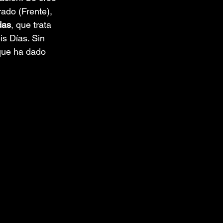
ado (Frente), 
das
, que trata 
is Días. Sin 
que ha dado 