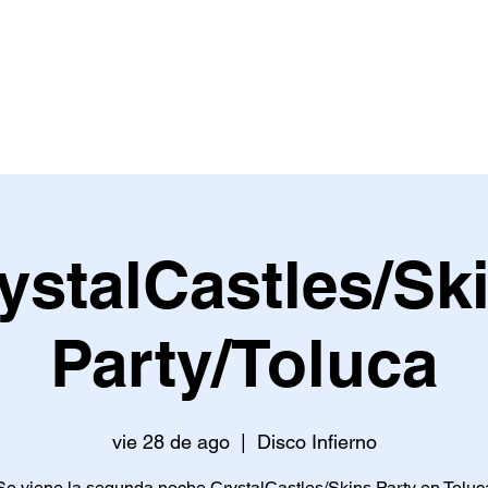
ystalCastles/Sk
Party/Toluca
vie 28 de ago
  |  
Disco Infierno
Se viene la segunda noche CrystalCastles/Skins Party en Toluc