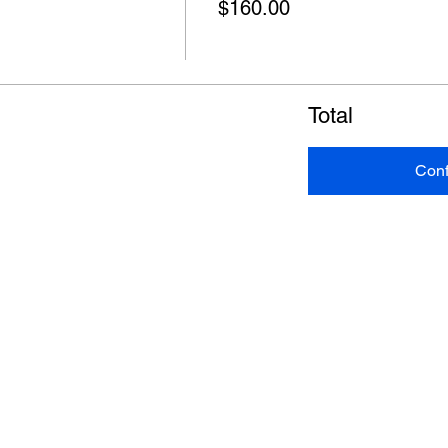
$160.00
Total
Conf