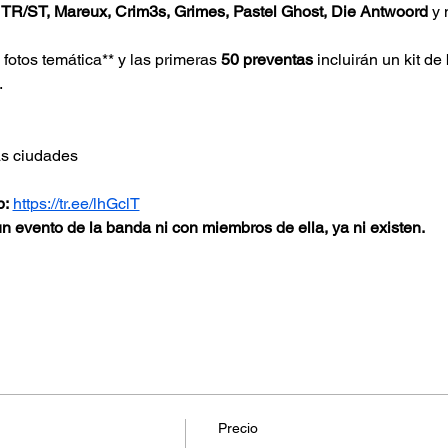
 
TR/ST, Mareux, Crim3s, Grimes, Pastel Ghost, Die Antwoord
 y
otos temática** y las primeras 
50 preventas
 incluirán un kit de
.
as ciudades
p:
https://tr.ee/lhGclT
evento de la banda ni con miembros de ella, ya ni existen.
Precio