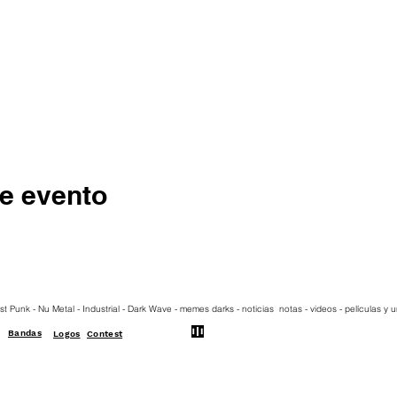
e evento
st Punk - Nu Metal - Industrial - Dark Wave - memes darks - noticias notas - videos - películas y
Bandas
Logos
Contest