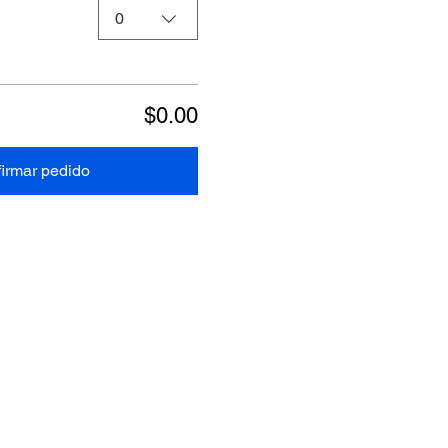
0
$0.00
irmar pedido