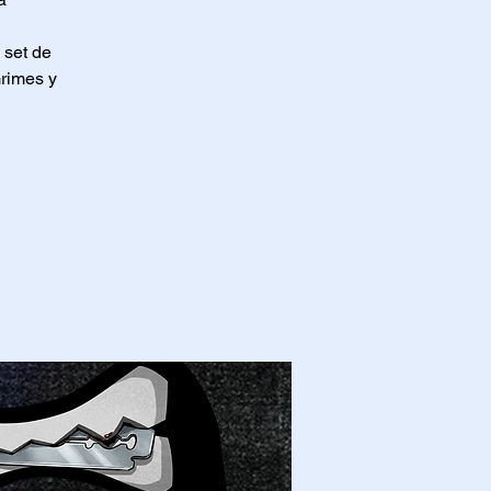
 set de
Grimes y