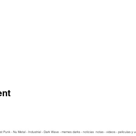
ent
st Punk - Nu Metal - Industrial - Dark Wave - memes darks - noticias notas - videos - películas y