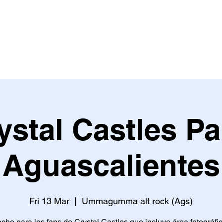
ystal Castles Pa
Aguascalientes
Fri 13 Mar
  |  
Ummagumma alt rock (Ags)
he para los fans de Crystal Castles que incluye área fotográfic