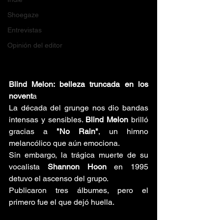
Shoegaze
Entrevistas
Opinión del editor
Blind Melon: belleza truncada en los 
novent
a
La década del grunge nos dio bandas 
intensas y sensibles. 
Blind Melon
 brilló 
gracias a 
"No Rain"
, un himno 
melancólico que aún emociona. 
Sin embargo, la trágica muerte de su 
vocalista 
Shannon Hoon
 en 1995 
detuvo el ascenso del grupo. 
Publicaron tres álbumes, pero el 
primero fue el que dejó huella.