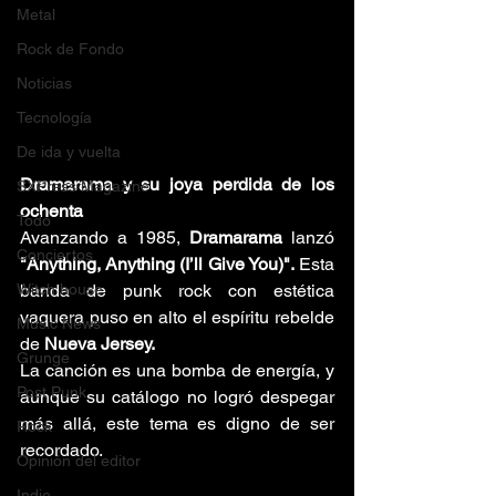
Metal
Rock de Fondo
Noticias
Tecnología
De ida y vuelta
Dramarama y su joya perdida de los 
SXPress Magazine
ochenta
Todo
Avanzando a 1985, 
Dramarama
 lanzó 
Conciertos
"Anything, Anything (I’ll Give You)".
 Esta 
banda de punk rock con estética 
Witch house
vaquera puso en alto el espíritu rebelde 
Music News
de 
Nueva Jersey.
Grunge
La canción es una bomba de energía, y 
Post Punk
aunque su catálogo no logró despegar 
más allá, este tema es digno de ser 
Rock
recordado.
Opinión del editor
Indie