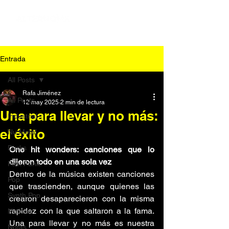
Entrada
All Posts
Rafa Jiménez
All Posts
12 may 2025
2 min de lectura
Una para llevar y no más:
Industrial
el éxito
Nu Metal
Darks
One hit wonders: canciones que lo 
dijeron todo en una sola vez
Post Punk
Dentro de la música existen canciones 
Pop
que trascienden, aunque quienes las 
Synth Pop
crearon desaparecieron con la misma 
rapidez con la que saltaron a la fama. 
Noticias
Una para llevar y no más es nuestra 
Notas