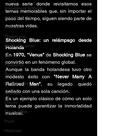
nueva serie donde revisitamos esos 
Inteligencia Artificial
temas memorables que, sin importar el 
IDM/Electrónica
paso del tiempo, siguen siendo parte de 
nuestras vidas.
Podcast
Dream pop
Shocking Blue: un relámpago desde 
Metal Industrial
Holanda
En 
1970,
"Venus"
 de 
Shocking Blue
 se 
Series
convirtió en un fenómeno global. 
Festivales
Aunque la banda holandesa tuvo otro 
Reseñas
modesto éxito con 
"Never Marry A 
Soundtracks
Railroad Man"
, su legado quedó 
sellado con una sola canción. 
Noticias
Es un ejemplo clásico de cómo un solo 
Discos
tema puede garantizar la inmortalidad 
Electroclash
musical.
Punk
Historias