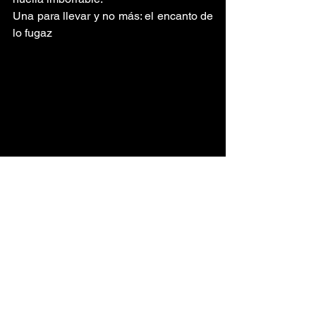
Una para llevar y no más: el encanto de 
lo fugaz
En esta primera entrega de 
Una para 
llevar y no más
, celebramos esos temas 
que lograron decirlo todo sin necesidad 
de una segunda oportunidad. 
Aunque sus creadores no repitieron el 
éxito, su aporte musical sigue sonando 
en nuestras memorias y playlists.
The Shocking Blue
Dramarama
Crazy Town
Blind Melon