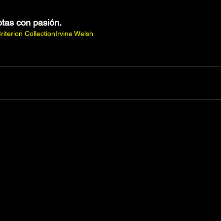
otas con pasión.
riterion Collection
Irvine Welsh