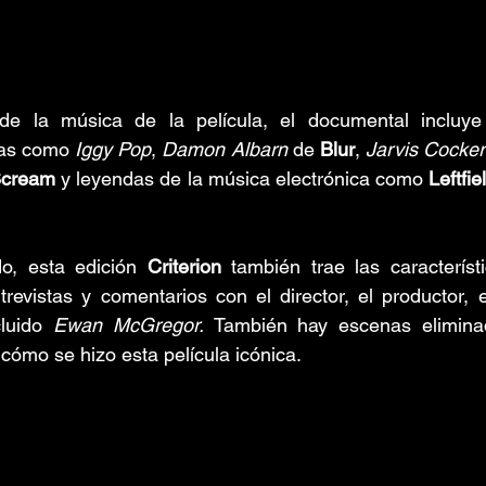
 de la música de la película, el documental incluye
tas como 
Iggy Pop
, 
Damon Albarn
 de 
Blur
, 
Jarvis Cocker
Scream 
y leyendas de la música electrónica como 
Leftfie
o, esta edición 
Criterion
 también trae las característi
revistas y comentarios con el director, el productor, el
cluido 
Ewan McGregor.
 También hay escenas eliminad
ómo se hizo esta película icónica.