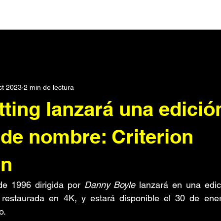
Darks
Post Punk
Pop
Synth Pop
Noticias
ct 2023
2 min de lectura
rónica
Podcast
Dream pop
Metal Industrial
Seri
tting lanzará una edició
scos
Electroclash
Punk
Historias
Metal
Roc
 de nombre: Criterion
on
SXPress Magazine
Todo
Conciertos
de 1996 dirigida por 
Danny Boyle
 restaurada en 4K, y estará disponible el 30 de ene
o.