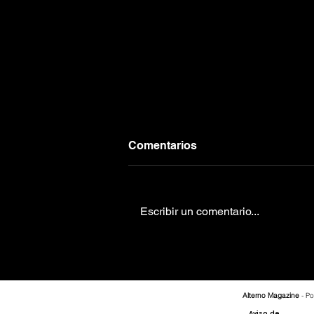
Comentarios
Escribir un comentario...
Slipknot: historia,
conflictos, muertes, nuevo
y demás perversiones
Alterno Magazine
- Po
Aviso de