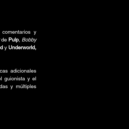
 comentarios y 
 de 
Pulp
, 
Bobby 
ld
 y 
Underworld,
cas adicionales 
 guionista y el 
as y múltiples 