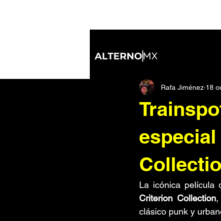
All Posts
Industrial
Nu Metal
Rafa Jiménez
18 o
Inteligencia Artificial
IDM/Elect
Trainspo
Soundtracks
Noticias
Di
especial
Collecti
Tecnología
De ida y vuelta
La icónica película 
Criterion Collection
,
clásico punk y urban