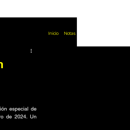
Notas
Inicio
Notas
es
Festivales
Reseñas
n
k de Fondo
Noticias
 lanzará en una edición especial de 
ro de 2024. Un 