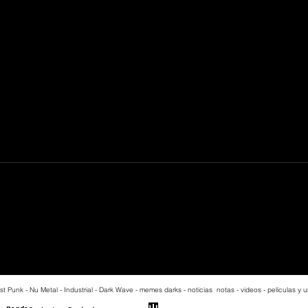
Concorde: la joya
escondida del indie rock
st Punk - Nu Metal - Industrial - Dark Wave - memes darks - noticias notas - videos - películas y