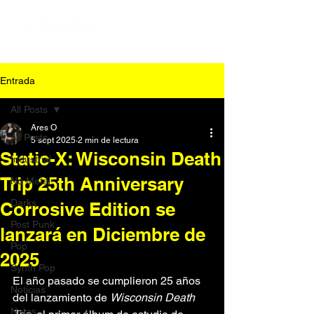
Entrada
All Posts
Ares O
All Posts
5 sept 2025
2 min de lectura
Static-X: Wisconsin Death
Industrial
Trip 25th Anniversary
Nu Metal
Darks
Corrosive Edition se
Post Punk
lanzará en Diciembre de
Pop
2025
Synth Pop
El año pasado se cumplieron 25 años 
Noticias
del lanzamiento de 
Wisconsin Death 
Notas