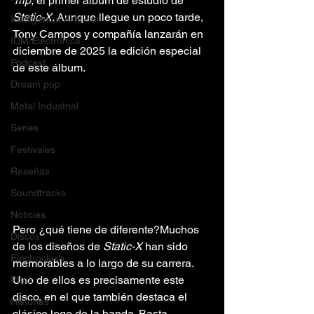
Trip
, el primer álbum de estudio de 
Static-X
. Aunque llegue un poco tarde, 
Inteligencia Artificial
Tony Campos y compañía lanzarán en 
IDM/Electrónica
diciembre de 2025 la edición especial 
Podcast
de este álbum.
Dream pop
Metal Industrial
Series
Festivales
Reseñas
Soundtracks
Noticias
Pero ¿qué tiene de diferente?Muchos 
Discos
de los diseños de 
Static-X
 han sido 
Electroclash
memorables a lo largo de su carrera. 
Uno de ellos es precisamente este 
Punk
disco, en el que también destaca el 
Historias
clásico logo de la banda. Basta 