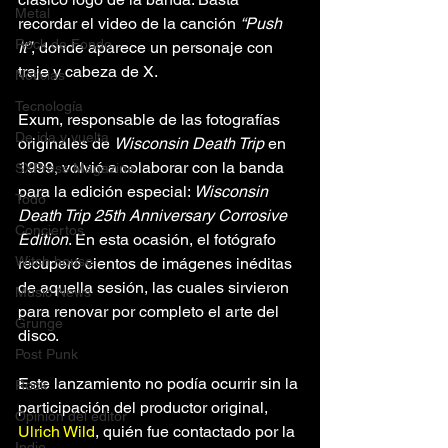
Metal
recordar el video de la canción 
“Push 
Rock de Fondo
It”
, donde aparece un personaje con 
traje y cabeza de X.
Noticias
Tecnología
Exum, responsable de las fotografías 
De ida y vuelta
originales de 
Wisconsin Death Trip
 en 
1999, volvió a colaborar con la banda 
SXPress Magazine
para la edición especial: 
Wisconsin 
Todo
Death Trip 25th Anniversary Corrosive 
Conciertos
Edition
. En esta ocasión, el fotógrafo 
Witch house
recuperó cientos de imágenes inéditas 
de aquella sesión, las cuales sirvieron 
Music News
para renovar por completo el arte del 
Grunge
disco.
Post Punk
Este lanzamiento no podía ocurrir sin la 
Rock
participación del productor original, 
Opinión del editor
Ulrich Wild
, quién fue contactado por la 
Indie