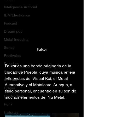
Inteligencia Artificial
IDM/Electrónica
Podcast
Dream pop
Metal Industrial
Series
Falkor
Festivales
Reseñas
Falkor
 es una banda originaria de la 
ciudad de Puebla, cuya música refleja 
Soundtracks
influencias del Visual Kei, el Metal 
Noticias
Alternativo y el Metalcore. Aunque, a 
Discos
título personal, encuentro en su sonido 
Electroclash
muchos elementos del Nu Metal.
Punk
Historias