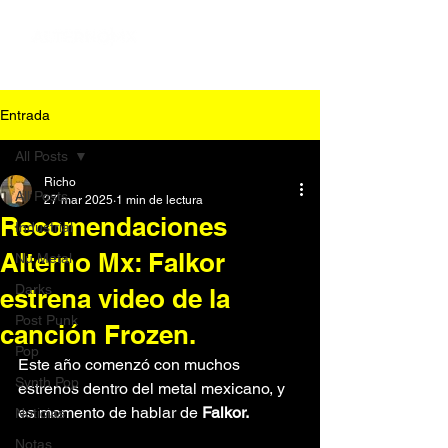
Entrada
All Posts
Richo
All Posts
27 mar 2025
1 min de lectura
Recomendaciones
Industrial
Alterno Mx: Falkor
Nu Metal
Darks
estrena video de la
Post Punk
canción Frozen.
Pop
Este año comenzó con muchos 
Synth Pop
estrenos dentro del metal mexicano, y 
es momento de hablar de 
Falkor.
Noticias
Notas