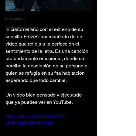
Shoegaze
Entrevistas
Opinión del editor
Iniciaron el año con el estreno de su 
sencillo 
Frozen
, acompañado de un 
video que refleja a la perfección el 
sentimiento de la letra. Es una canción 
profundamente emocional, donde se 
percibe la desolación de su personaje, 
quien se refugia en su fría habitación 
esperando que todo cambie.
Un video bien pensado y ejecutado, 
que ya puedes ver en YouTube.
https://youtu.be/DdYcZ3uTy4I?
si=ziVkdqENMwAKeAmM