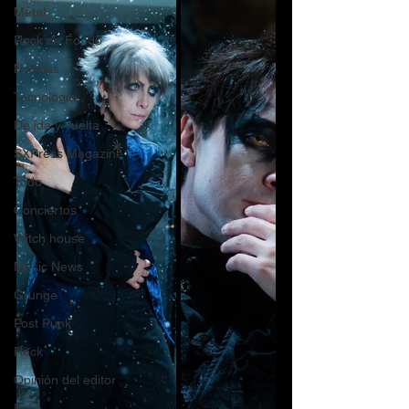
Metal
Rock de Fondo
Noticias
Tecnología
De ida y vuelta
SXPress Magazine
Todo
Conciertos
Witch house
Music News
Grunge
Post Punk
Rock
Opinión del editor
Indie