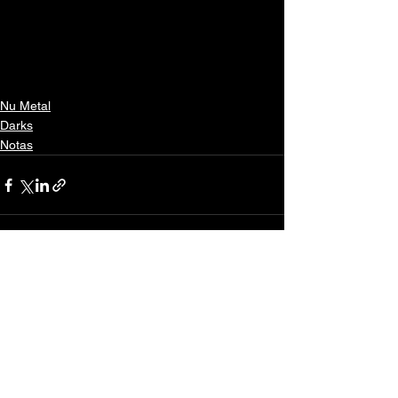
Nu Metal
Darks
Notas
Ver todo
Entradas recientes