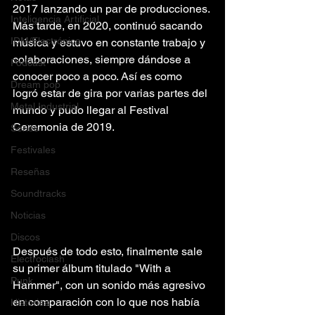
2017 lanzando un par de producciones. 
Inteligencia Artificial
Más tarde, en 2020, continuó sacando 
IDM/Electrónica
música y estuvo en constante trabajo y 
colaboraciones, siempre dándose a 
Podcast
conocer poco a poco. Así es como 
Dream pop
logró estar de gira por varias partes del 
Metal Industrial
mundo y pudo llegar al Festival 
Ceremonia de 2019.
Series
Festivales
Reseñas
Soundtracks
Noticias
Discos
Después de todo esto, finalmente sale 
Electroclash
su primer álbum titulado "With a 
Punk
Hammer", con un sonido más agresivo 
en comparación con lo que nos había 
Historias