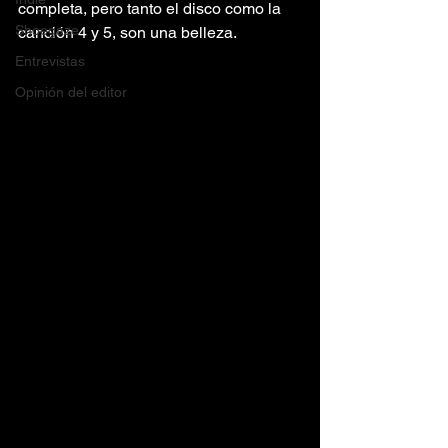
completa, pero tanto el disco como la 
Shoegaze
canción 4 y 5, son una belleza.
Entrevistas
Opinión del editor