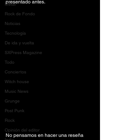
presentado antes.
Metal
Rock de Fondo
Noticias
Tecnología
De ida y vuelta
SXPress Magazine
Todo
Conciertos
Witch house
Music News
Grunge
Post Punk
Rock
Opinión del editor
No pensamos en hacer una reseña 
Indie