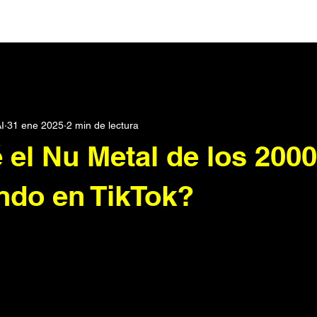
Darks
Post Punk
Pop
Synth Pop
Noticias
I
31 ene 2025
2 min de lectura
rónica
Podcast
Dream pop
Metal Industrial
Seri
 el Nu Metal de los 2000
scos
Electroclash
Punk
Historias
Metal
Roc
ndo en TikTok?
SXPress Magazine
Todo
Conciertos