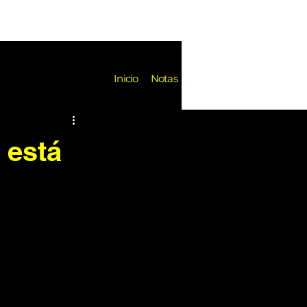
Notas
Inicio
Notas
es
Festivales
Reseñas
 está
k de Fondo
Noticias