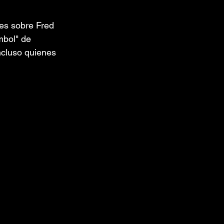
es sobre Fred 
mbol" de 
ncluso quienes 