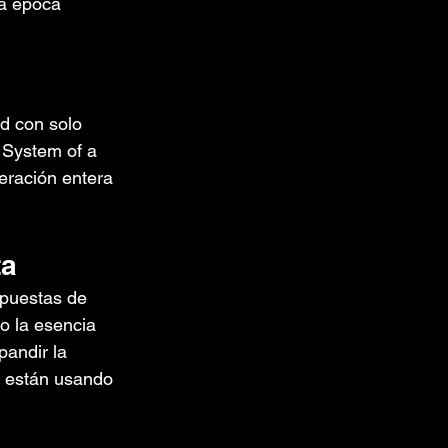
la época 
d con solo 
 System of a 
eración entera 
ta
opuestas de 
o la esencia 
andir la 
e están usando 