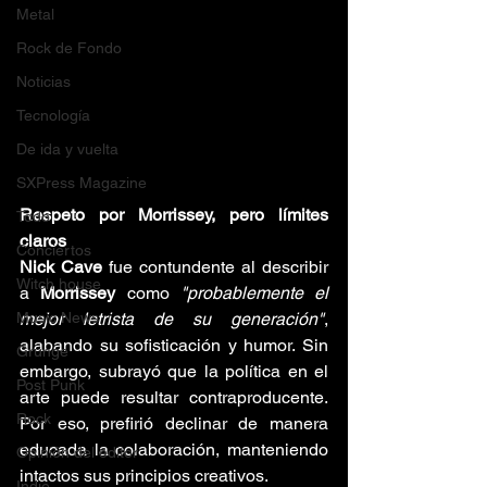
Metal
Rock de Fondo
Noticias
Tecnología
De ida y vuelta
SXPress Magazine
Respeto por Morrissey, pero límites 
Todo
claros
Conciertos
Nick Cave
 fue contundente al describir 
Witch house
a 
Morrissey 
como 
"probablemente el 
Music News
mejor letrista de su generación"
, 
alabando su sofisticación y humor. Sin 
Grunge
embargo, subrayó que la política en el 
Post Punk
arte puede resultar contraproducente. 
Rock
Por eso, prefirió declinar de manera 
educada la colaboración, manteniendo 
Opinión del editor
intactos sus principios creativos.
Indie