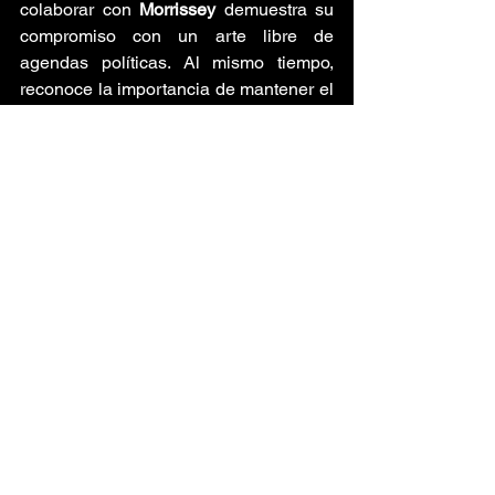
colaborar con 
Morrissey 
demuestra su 
compromiso con un arte libre de 
agendas políticas. Al mismo tiempo, 
reconoce la importancia de mantener el 
foco en lo que realmente conmueve: la 
música como vía hacia la verdad. 
Alterno Magazine 
celebra estas 
posturas que, en medio del ruido, 
siguen apostando por la autenticidad.
Music News
Nick Cave
Morrissey
Music News
Historias