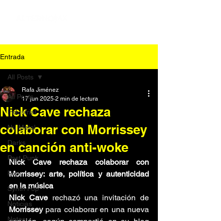
Entrada
All Posts
Rafa Jiménez
All Posts
17 jun 2025
2 min de lectura
Nick Cave rechaza
Industrial
colaborar con Morrissey
Nu Metal
Darks
en canción anti-woke
Post Punk
Nick Cave rechaza colaborar con 
Pop
Morrissey: arte, política y autenticidad 
en la música
Synth Pop
Nick Cave 
rechazó una invitación de 
Noticias
Morrissey 
para colaborar en una nueva 
Notas