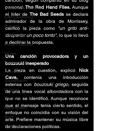
canción, según compartió en su blog 
personal 
The Red Hand Files. 
Aunque 
Inteligencia Artificial
el líder de 
The Bad Seeds 
se declara 
IDM/Electrónica
admirador de la obra de Morrissey, 
Podcast
calificó la pieza como 
"un grito anti-
despertar un poco tonto"
, lo que lo llevó 
Dream pop
a declinar la propuesta.
Metal Industrial
Series
Una canción provocadora y un 
Festivales
bouzouki inesperado
La pieza en cuestión, explicó 
Nick 
Reseñas
Cave,
 contenía una introducción 
Soundtracks
extensa con 
bouzouki griego
, seguida 
Noticias
de una línea vocal alborotadora con la 
que no se identificó. Aunque reconoce 
Discos
que el mensaje tenía cierto sentido, el 
Electroclash
enfoque no coincidía con su visión del 
Punk
arte. Prefiere mantener su música libre 
Historias
de declaraciones políticas.