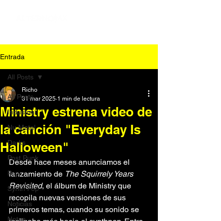
Entrada
All Posts
Richo
All Posts
31 mar 2025
1 min de lectura
Ministry estrena video de
Industrial
la canción "Everyday Is
Nu Metal
Darks
Halloween"
Post Punk
Desde hace meses anunciamos el 
Pop
lanzamiento de 
The Squirrely Years 
Revisited
, el álbum de Ministry que 
Synth Pop
recopila nuevas versiones de sus 
Noticias
primeros temas, cuando su sonido se 
Notas