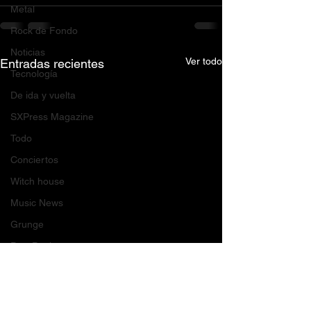
Metal
Rock de Fondo
Noticias
Ver todo
Entradas recientes
Tecnología
De ida y vuelta
SXPress Magazine
Todo
Conciertos
Witch house
Music News
Grunge
Post Punk
Rock
Opinión del editor
Indie