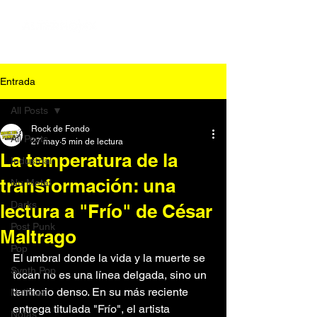
Entrada
All Posts
Rock de Fondo
All Posts
27 may
5 min de lectura
La temperatura de la
Industrial
transformación: una
Nu Metal
Darks
lectura a "Frío" de César
Post Punk
Maltrago
Pop
El umbral donde la vida y la muerte se 
Synth Pop
tocan no es una línea delgada, sino un 
territorio denso. En su más reciente 
Noticias
entrega titulada "Frío", el artista 
Notas