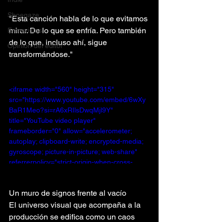
Shoegaze
"Esta canción habla de lo que evitamos 
mirar. De lo que se enfría. Pero también 
Entrevistas
de lo que, incluso ahí, sigue 
Opinión del editor
transformándose."
<iframe width="560" height="315" 
src="https://www.youtube.com/embed/6wXy
BaR1Meo?si=rA6xRIlsDwqMjl9Y" 
title="YouTube video player" 
frameborder="0" allow="accelerometer; 
autoplay; clipboard-write; encrypted-media; 
gyroscope; picture-in-picture; web-share" 
referrerpolicy="strict-origin-when-cross-
origin" allowfullscreen></iframe>
Un muro de signos frente al vacío
El universo visual que acompaña a la 
producción se edifica como un caos 