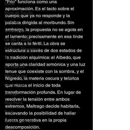
"Frío" funciona como una 
Metal
aproximación. Es el tacto sobre el 
Rock de Fondo
cuerpo que ya no responde y la 
Noticias
palabra dirigida al moribundo. Sin 
embargo, la propuesta no se agota en 
Tecnología
el lamento; precisamente en esa linde 
De ida y vuelta
se canta a lo fértil. La obra se 
SXPress Magazine
estructura a través de dos estados de 
la tradición alquímica: el Albedo, que 
Todo
aporta una claridad armónica y una luz 
Conciertos
tenue que coexiste con la sombra, y el 
Witch house
Nigredo, la materia oscura y telúrica 
Music News
que marca el inicio de toda 
transformación profunda. En lugar de 
Grunge
resolver la tensión entre ambos 
Post Punk
extremos, Maltrago decide habitarla, 
Rock
excavando la posibilidad de hallar 
fuerza generativa en la propia 
Opinión del editor
descomposición.
Indie