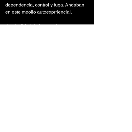
dependencia, control y fuga. Andaban 
en este meollo autoexprriencial.
·
La dualidad de la materia 
sonora:
 Tomando en cuenta que el 
álbum 
El Perverso Polimorfo
 exploró 
una dualidad entre la aspereza 
acústica y las texturas densas de los 
remixes electrónicos, ¿de qué manera 
la arquitectura sonora de "Frío" 
equilibra los tránsitos conceptuales 
del 
Albedo
 y el 
Nigredo
 de los que 
habla el dossier?
· 
· Parece que Frio es el Frankenstein 
perfecto. la obra alquímica que sintetiza 
el 
revis alquimico,
 el andrógino. Como 
metáfora podemos decir que organiza 