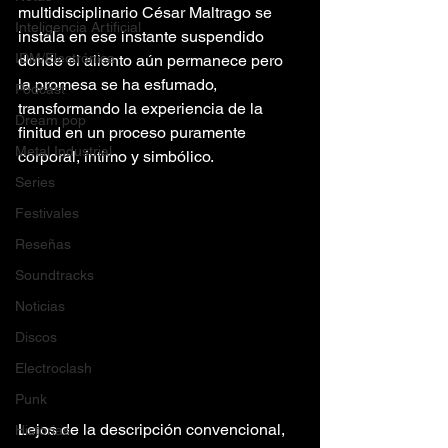
multidisciplinario César Maltrago se 
Inteligencia Artificial
instala en ese instante suspendido 
IDM/Electrónica
donde el aliento aún permanece pero 
la promesa se ha esfumado, 
Podcast
transformando la experiencia de la 
Dream pop
finitud en un proceso puramente 
Metal Industrial
corporal, íntimo y simbólico.
Series
Festivales
Reseñas
Soundtracks
Noticias
Discos
Electroclash
Punk
Lejos de la descripción convencional, 
Historias