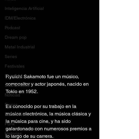
Inteligencia Artificial
IDM/Electrónica
Podcast
Dream pop
Metal Industrial
Series
Festivales
Reseñas
Ryuichi Sakamoto fue un músico, 
compositor y actor japonés, nacido en 
Soundtracks
Tokio en 1952. 
Noticias
Discos
Es conocido por su trabajo en la 
música electrónica, la música clásica y 
Electroclash
la música para cine, y ha sido 
Punk
galardonado con numerosos premios a 
Historias
lo largo de su carrera.