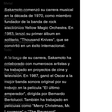
Metal
Sakamoto comenzó su carrera musical 
Rock de Fondo
en la década de 1970, como miembro 
Noticias
fundador de la banda de rock 
Tecnología
electrónico Yellow Magic Orchestra. En 
1983, lanzó su primer álbum en 
De ida y vuelta
solitario, "Thousand Knives", que se 
SXPress Magazine
convirtió en un éxito internacional.
Todo
A lo largo de su carrera, Sakamoto ha 
Conciertos
colaborado con numerosos artistas y 
Witch house
ha trabajado en proyectos de cine y 
Music News
televisión. En 1987, ganó el Oscar a la 
Grunge
mejor banda sonora original por su 
trabajo en la película "El último 
Post Punk
emperador", dirigida por Bernardo 
Rock
Bertolucci. También ha trabajado en 
Opinión del editor
películas como "Merry Christmas, Mr. 
Lawrence" y "The Revenant".
Indie