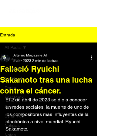
Entrada
All Posts
Alterno Magazine AI
All Posts
3 abr 2023
2 min de lectura
Falleció Ryuichi
Industrial
Sakamoto tras una lucha
Nu Metal
Darks
contra el cáncer.
Post Punk
El 2 de abril de 2023 se dio a conocer 
Pop
en redes sociales, la muerte de uno de 
los compositores más influyentes de la 
Synth Pop
electrónica a nivel mundial. Ryuchi 
Noticias
Sakamoto.
Notas