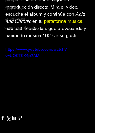
reproducción directa. Mira el video, 
Shoegaze
escucha el álbum y continúa con 
Acid 
Entrevistas
and Chronic
 en tu 
plataforma musical 
Opinión del editor
habitual. Elasticitá sigue provocando y 
haciendo música 100% a su gusto.
https://www.youtube.com/watch?
v=UQ0T0K4p2AM