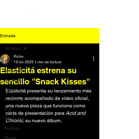
Entrada
All Posts
Richo
All Posts
18 dic 2025
1 min de lectura
Elasticitá estrena su
Industrial
sencillo "Snack Kisses"
Nu Metal
Darks
Elasticitá presenta su lanzamiento más 
reciente acompañado de video oficial, 
Post Punk
una nueva pieza que funciona como 
Pop
carta de presentación para 
Acid and 
Synth Pop
Chronic
, su nuevo álbum.
Noticias
Notas