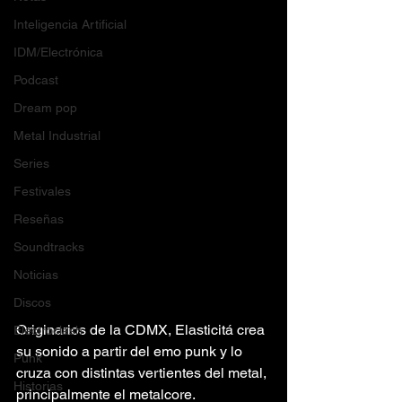
Inteligencia Artificial
IDM/Electrónica
Podcast
Dream pop
Metal Industrial
Series
Festivales
Reseñas
Soundtracks
Noticias
Discos
Originarios de la CDMX, Elasticitá crea 
Electroclash
su sonido a partir del emo punk y lo 
Punk
cruza con distintas vertientes del metal, 
Historias
principalmente el metalcore. 