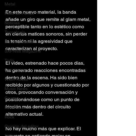
Metal
En este nuevo material, la banda 
Rock de Fondo
añade un giro que remite al glam metal, 
Noticias
perceptible tanto en lo estético como 
Tecnología
en ciertos matices sonoros, sin perder 
la tensión ni la agresividad que 
De ida y vuelta
caracterizan al proyecto.
SXPress Magazine
Todo
El video, estrenado hace pocos días, 
ha generado reacciones encontradas 
Conciertos
dentro de la escena. Ha sido bien 
Witch house
recibido por algunos y cuestionado por 
Music News
otros, provocando conversación y 
Grunge
posicionándose como un punto de 
fricción más dentro del circuito 
Post Punk
alternativo actual.
Rock
Opinión del editor
No hay mucho más que explicar. El 
proyecto se entiende mejor en 
Indie