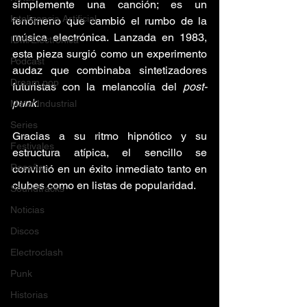
simplemente una canción; es un 
Inteligencia Artificial
fenómeno que cambió el rumbo de la 
música electrónica. Lanzada en 1983, 
IDM/Electrónica
esta pieza surgió como un experimento 
Podcast
audaz que combinaba sintetizadores 
Dream pop
futuristas con la melancolía del 
post-
punk.
Metal Industrial
Series
Gracias a su ritmo hipnótico y su 
Festivales
estructura atípica, el sencillo se 
Reseñas
convirtió en un éxito inmediato tanto en 
clubes como en listas de popularidad.
Soundtracks
Noticias
Discos
Electroclash
Punk
Historias