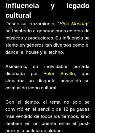
Influencia y legado 
Shoegaze
cultural
Entrevistas
Desde su lanzamiento, 
"
Blue Monday"
Opinión del editor
ha inspirado a generaciones enteras de 
músicos y productores. Su influencia se 
siente en géneros tan diversos como el 
dance, el house y el techno. 
Asimismo, su inolvidable portada 
diseñada por 
Peter Saville
, que 
simulaba un disquete, consolidó su 
estatus de ícono cultural. 
Con el tiempo, el tema no solo se 
convirtió en el sencillo de 12 pulgadas 
más vendido de todos los tiempos, sino 
también en un puente entre el post-
punk y la cultura de clubes.