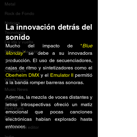
Metal
Rock de Fondo
Noticias
La innovación detrás del 
Tecnología
sonido
De ida y vuelta
Mucho del impacto de 
"
Blue 
SXPress Magazine
Monday"
 se debe a su innovadora 
producción. El uso de secuenciadores, 
Todo
cajas de ritmo y sintetizadores como el 
Conciertos
Oberheim DMX
 y el 
Emulator II 
permitió 
Witch house
a la banda romper barreras sonoras. 
Music News
Además, la mezcla de voces distantes y 
Grunge
letras introspectivas ofreció un matiz 
Post Punk
emocional que pocas canciones 
Rock
electrónicas habían explorado hasta 
entonces.
Opinión del editor
Indie