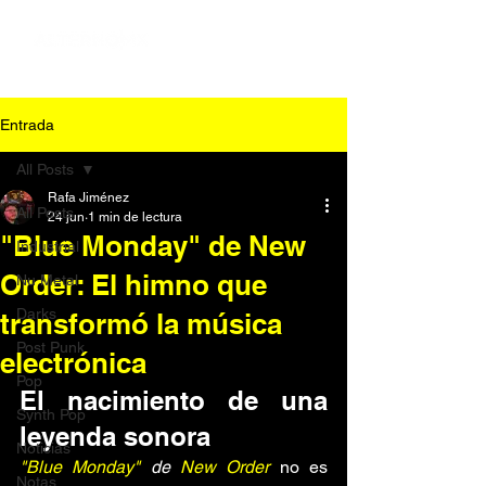
Entrada
All Posts
Rafa Jiménez
All Posts
24 jun
1 min de lectura
"Blue Monday" de New
Industrial
Order: El himno que
Nu Metal
Darks
transformó la música
Post Punk
electrónica
Pop
El nacimiento de una 
Synth Pop
leyenda sonora
Noticias
"Blue Monday"
 de 
New Order
no es 
Notas